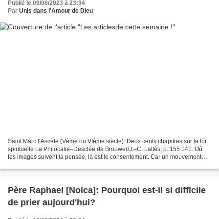
Publié le 09/06/2023 à 23:34
Par
Unis dans l'Amour de Dieu
Saint Marc l’Ascète (Vème ou VIème siècle): Deux cents chapitres sur la loi
spirituelle La Philocalie–Desclée de Brouwer/J.–C. Lattès, p. 155 141. Où
les images suivent la pensée, là est le consentement. Car un mouvement
hors de toute image est une suggestion...
Père Raphael [Noica]: Pourquoi est-il si difficile
de prier aujourd'hui?