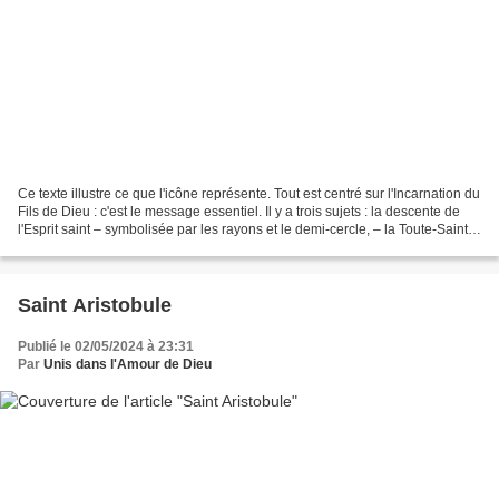
Ce texte illustre ce que l'icône représente. Tout est centré sur l'Incarnation du
Fils de Dieu : c'est le message essentiel. Il y a trois sujets : la descente de
l'Esprit saint – symbolisée par les rayons et le demi-cercle, – la Toute-Sainte
et l'ange...
Saint Aristobule
Publié le 02/05/2024 à 23:31
Par
Unis dans l'Amour de Dieu