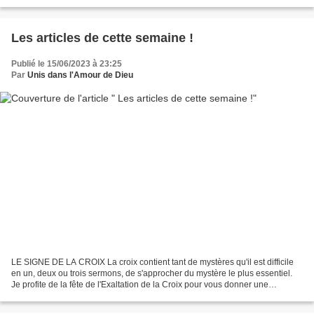
lointains des corporations du Moyen-âge- peignit...
Les articles de cette semaine !
Publié le 15/06/2023 à 23:25
Par
Unis dans l'Amour de Dieu
LE SIGNE DE LA CROIX La croix contient tant de mystères qu'il est difficile
en un, deux ou trois sermons, de s'approcher du mystère le plus essentiel.
Je profite de la fête de l'Exaltation de la Croix pour vous donner une
instruction tout à fait pratique,...