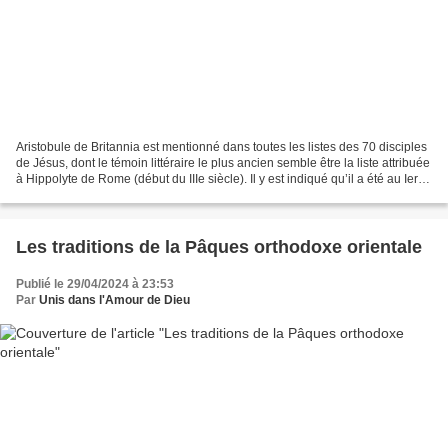
Aristobule de Britannia est mentionné dans toutes les listes des 70 disciples
de Jésus, dont le témoin littéraire le plus ancien semble être la liste attribuée
à Hippolyte de Rome (début du IIIe siècle). Il y est indiqué qu’il a été au Ier
siècle, le...
Les traditions de la Pâques orthodoxe orientale
Publié le 29/04/2024 à 23:53
Par
Unis dans l'Amour de Dieu