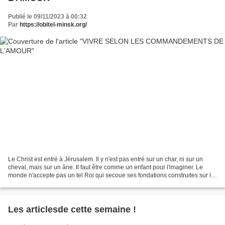
Publié le 09/11/2023 à 00:32
Par
https://obitel-minsk.org/
Le Christ est entré à Jérusalem. Il y n'est pas entré sur un char, ni sur un
cheval, mais sur un âne. Il faut être comme un enfant pour l'imaginer. Le
monde n'accepte pas un tel Roi qui secoue ses fondations construites sur le
péché, qui ouvre de nouveaux...
Les articlesde cette semaine !