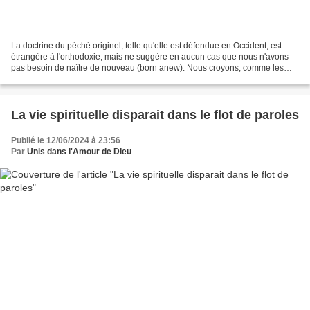
La doctrine du péché originel, telle qu'elle est défendue en Occident, est
étrangère à l'orthodoxie, mais ne suggère en aucun cas que nous n'avons
pas besoin de naître de nouveau (born anew). Nous croyons, comme les
premiers Pères de l'Église, que nous...
La vie spirituelle disparait dans le flot de paroles
Publié le 12/06/2024 à 23:56
Par
Unis dans l'Amour de Dieu