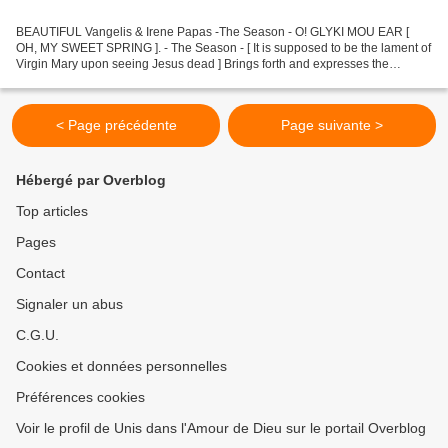
BEAUTIFUL Vangelis & Irene Papas -The Season - O! GLYKI MOU EAR [
OH, MY SWEET SPRING ]. - The Season - [ It is supposed to be the lament of
Virgin Mary upon seeing Jesus dead ] Brings forth and expresses the
crucifixion of Jesus and the pain of the Holy...
< Page précédente
Page suivante >
Hébergé par Overblog
Top articles
Pages
Contact
Signaler un abus
C.G.U.
Cookies et données personnelles
Préférences cookies
Voir le profil de Unis dans l'Amour de Dieu sur le portail Overblog