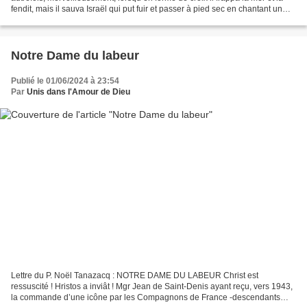
fendit, mais il sauva Israël qui put fuir et passer à pied sec en chantant un
cantique au Seigneur....
Notre Dame du labeur
Publié le 01/06/2024 à 23:54
Par
Unis dans l'Amour de Dieu
Lettre du P. Noël Tanazacq : NOTRE DAME DU LABEUR Christ est
ressuscité ! Hristos a inviât ! Mgr Jean de Saint-Denis ayant reçu, vers 1943,
la commande d’une icône par les Compagnons de France -descendants