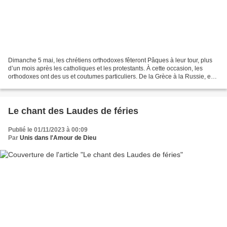
Dimanche 5 mai, les chrétiens orthodoxes fêteront Pâques à leur tour, plus
d’un mois après les catholiques et les protestants. À cette occasion, les
orthodoxes ont des us et coutumes particuliers. De la Grèce à la Russie, en
passant par l’église du Saint-Sépulcre...
Le chant des Laudes de féries
Publié le 01/11/2023 à 00:09
Par
Unis dans l'Amour de Dieu