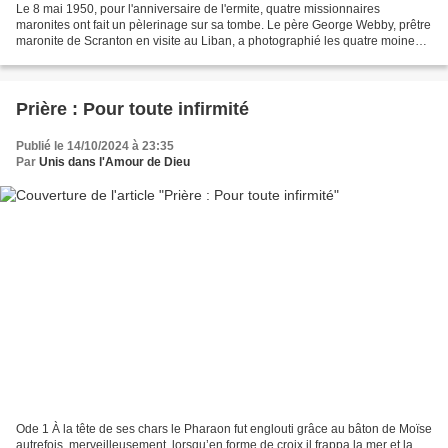
Le 8 mai 1950, pour l'anniversaire de l'ermite, quatre missionnaires
maronites ont fait un pèlerinage sur sa tombe. Le père George Webby, prêtre
maronite de Scranton en visite au Liban, a photographié les quatre moines
et le gardien, à l'extérieur du...
Prière : Pour toute infirmité
Publié le 14/10/2024 à 23:35
Par
Unis dans l'Amour de Dieu
Ode 1 À la tête de ses chars le Pharaon fut englouti grâce au bâton de Moïse
autrefois, merveilleusement, lorsqu’en forme de croix il frappa la mer et la