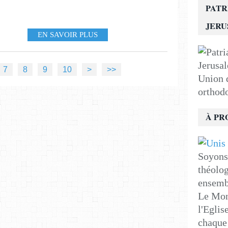
PATR
JER
EN SAVOIR PLUS
20
30
40
50
60
70
80
90
100
200
7
8
9
10
>
>>
Union d
orthod
À PR
Soyons 
théolog
ensemb
Le Mon
l'Eglis
chaque 