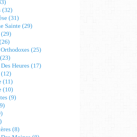
33)
s
(32)
èse
(31)
e Sainte
(29)
(29)
(26)
 Orthodoxes
(25)
(23)
s Des Heures
(17)
(12)
e
(11)
e
(10)
tes
(9)
9)
)
)
ères
(8)