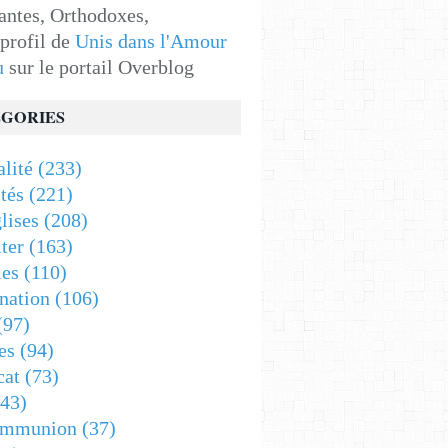
antes, Orthodoxes,
 profil de
Unis dans l'Amour
u
sur le portail Overblog
GORIES
alité
(233)
tés
(221)
lises
(208)
ter
(163)
es
(110)
nation
(106)
(97)
es
(94)
cat
(73)
43)
ommunion
(37)