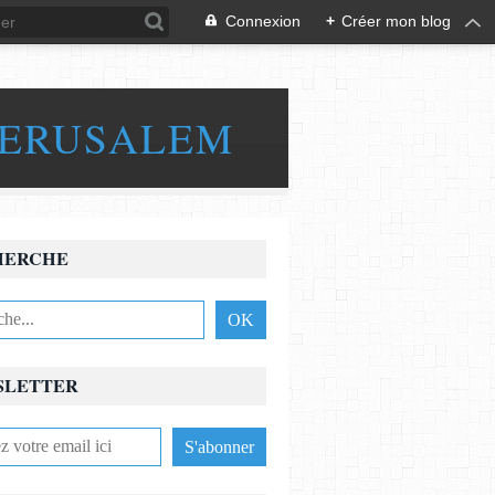
Connexion
+
Créer mon blog
JERUSALEM
HERCHE
SLETTER