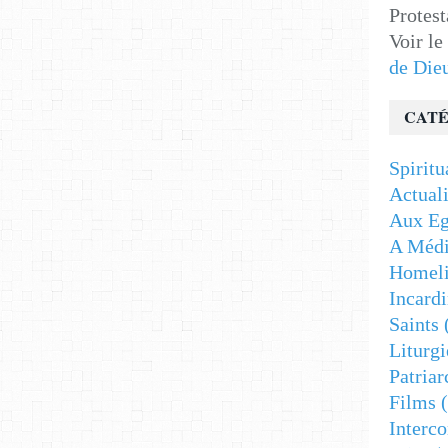
Protest
Voir le
de Die
CATÉ
Spiritu
Actuali
Aux Eg
A Médi
Homeli
Incardi
Saints
Liturgi
Patriar
Films
(
Interc