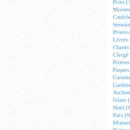
Prier
(
Moine
Catéch
Semain
Prieres
Livres
Chants
Clergé
Prière
Paques
Carem
Carêm
Archon
Islam
(
Noel
(9
Paix
(9
Monast