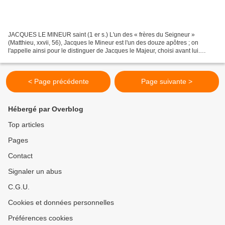
JACQUES LE MINEUR saint (1 er s.) L'un des « frères du Seigneur »
(Matthieu, xxvii, 56), Jacques le Mineur est l'un des douze apôtres ; on
l'appelle ainsi pour le distinguer de Jacques le Majeur, choisi avant lui.
Selon les Actes des Apôtres, Jacques...
< Page précédente
Page suivante >
Hébergé par Overblog
Top articles
Pages
Contact
Signaler un abus
C.G.U.
Cookies et données personnelles
Préférences cookies