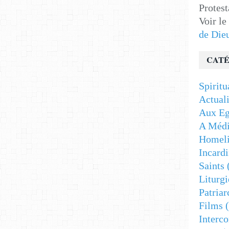
Protest
Voir le
de Die
CATÉ
Spiritu
Actuali
Aux Eg
A Médi
Homeli
Incardi
Saints
Liturgi
Patriar
Films
(
Interc