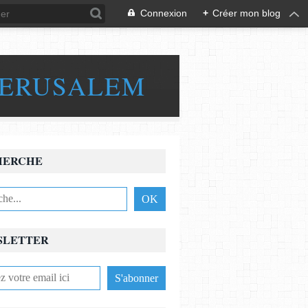
Connexion
+
Créer mon blog
JERUSALEM
HERCHE
SLETTER