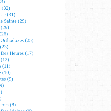
33)
s
(32)
èse
(31)
e Sainte
(29)
(29)
(26)
 Orthodoxes
(25)
(23)
s Des Heures
(17)
(12)
e
(11)
e
(10)
tes
(9)
9)
)
)
ères
(8)