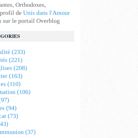
antes, Orthodoxes,
 profil de
Unis dans l'Amour
u
sur le portail Overblog
GORIES
alité
(233)
tés
(221)
lises
(208)
ter
(163)
es
(110)
nation
(106)
(97)
es
(94)
cat
(73)
43)
ommunion
(37)