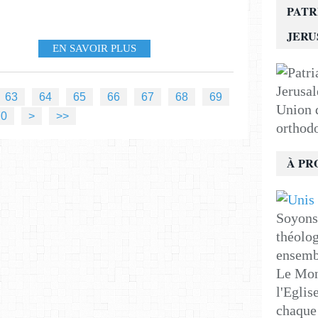
PATR
JER
EN SAVOIR PLUS
63
64
65
66
67
68
69
Union d
80
90
70
>
>>
orthod
À PR
Soyons 
théolog
ensemb
Le Mon
l'Eglis
chaque 