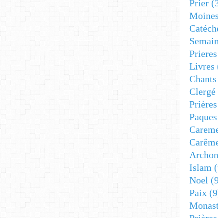
Prier
(
Moine
Catéch
Semain
Prieres
Livres
Chants
Clergé
Prière
Paques
Carem
Carêm
Archon
Islam
(
Noel
(9
Paix
(9
Monast