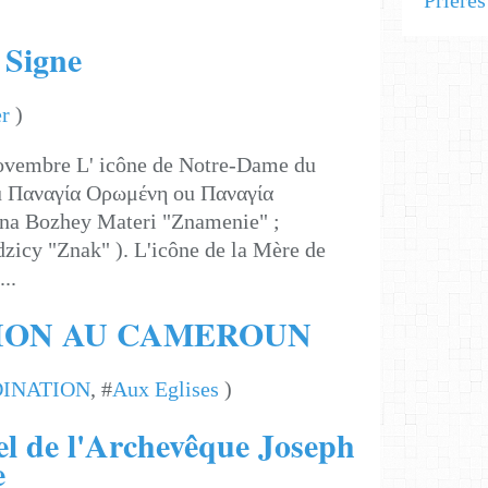
Prière
 Signe
r
)
 novembre L' icône de Notre-Dame du
ou Παναγία Ορωμένη ou Παναγία
ona Bozhey Materi "Znamenie" ;
zicy "Znak" ). L'icône de la Mère de
..
ION AU CAMEROUN
INATION
, #
Aux Eglises
)
el de l'Archevêque Joseph
e