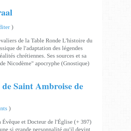
aal
iter
)
evaliers de la Table Ronde L'histoire du
ssique de l'adaptation des légendes
alités chrétiennes. Ses sources et sa
le de Nicodème" apocryphe (Gnostique)
e de Saint Ambroise de
nts
)
 Évêque et Docteur de l'Église (+ 397)
une si grande personnalité qu'il devint