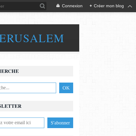
Connexion
+
Créer mon blog
JERUSALEM
HERCHE
SLETTER