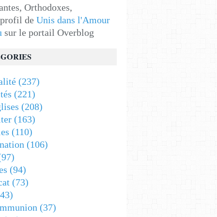
antes, Orthodoxes,
 profil de
Unis dans l'Amour
u
sur le portail Overblog
GORIES
alité
(237)
tés
(221)
lises
(208)
ter
(163)
es
(110)
nation
(106)
(97)
es
(94)
cat
(73)
43)
ommunion
(37)