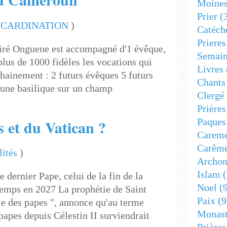
Moine
Prier
(
NCARDINATION
)
Catéch
Prieres
iré Onguene est accompagné d'1 évêque,
Semain
 plus de 1000 fidèles les vocations qui
Livres
hainement : 2 futurs évêques 5 futurs
Chants
d'une basilique sur un champ
Clergé
Prière
s et du Vatican ?
Paques
Carem
Carêm
lités
)
Archon
Islam
(
e dernier Pape, celui de la fin de la
Noel
(9
 temps en 2027 La prophétie de Saint
Paix
(9
ie des papes ", annonce qu'au terme
Monast
papes depuis Célestin II surviendrait