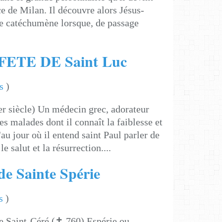
e de Milan. Il découvre alors Jésus-
que catéchumène lorsque, de passage
ETE DE Saint Luc
s
)
er siècle) Un médecin grec, adorateur
es malades dont il connaît la faiblesse et
au jour où il entend saint Paul parler de
le salut et la résurrection....
 de Sainte Spérie
s
)
de Saint-Céré (✝ 760) Espérie ou