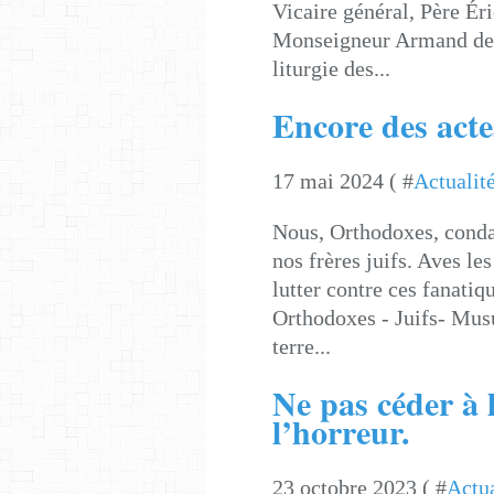
Vicaire général, Père É
Monseigneur Armand de
liturgie des...
Encore des actes
17 mai 2024 ( #
Actualit
Nous, Orthodoxes, conda
nos frères juifs. Aves l
lutter contre ces fanati
Orthodoxes - Juifs- Musu
terre...
Ne pas céder à 
l’horreur.
23 octobre 2023 ( #
Actua