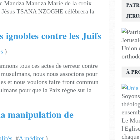
ric Mandza Mandza Marie de la croix.
PATR
 Jésus TSANA NZOGHE célèbrera la
JER
 ignobles contre les Juifs
Union d
és
)
orthod
mnons tous ces actes de terreur contre
À PR
es musulmans, nous nous associons pour
ques et nous voulons faire front commun
lmans pour que la Paix règne sur la
Soyons 
théolog
la manipulation de
ensemb
Le Mon
l'Eglis
chaque 
lités
, #
A méditer
)