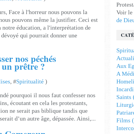
Protest
urs, Face à l'horreur nous pouvons la
Voir le
nous pouvons même la justifier. Ceci est
de Die
a notre éducation, a l'interprétation de
CATÉ
 dévoyé qui pourrait donner une
Spiritu
sser nos péchés
Actuali
 un prêtre ?
Aux Eg
A Médi
ises
, #
Spiritualité
)
Homeli
Incardi
ndé pourquoi il nous faut confesser nos
Saints
ins, écoutant en cela les protestants,
Liturgi
ion ne serait pas biblique tandis que
Patriar
serait d’un autre âge, dépassée. Ainsi,...
Films
(
Interc
au Cameroun