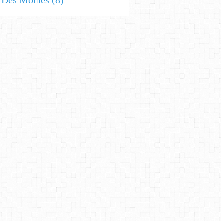
s Des Moines
(8)