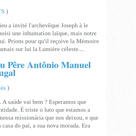
TS
)
ieu a invité l'archevêque Joseph à le
choisi une inhumation laïque, mais notre
lui. Prions pour qu'il reçoive la Mémoire
jamais sur lui la Lumière céleste....
 Pêre Antônio Manuel
ugal
tés
)
. A saúde vai bem ? Esperamos que
tidade. É triste o luto que estamos a
 nossa missionária que nos deixou, e que
à casa do pai, a sua nova morada. Era