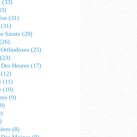
s
(33)
33)
èse
(31)
(31)
e Sainte
(29)
(26)
 Orthodoxes
(25)
(23)
s Des Heures
(17)
(12)
e
(11)
e
(10)
tes
(9)
9)
)
)
ères
(8)