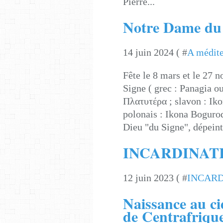
Pierre...
Notre Dame du
14 juin 2024 ( #
A médite
Fête le 8 mars et le 27
Signe ( grec : Panagia 
Πλατυτέρα ; slavon : Ik
polonais : Ikona Bogurod
Dieu "du Signe", dépeint.
INCARDINAT
12 juin 2023 ( #
INCARD
Naissance au ci
de Centrafriqu