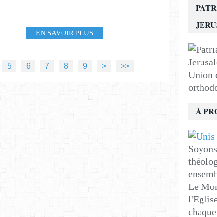
PATR
JER
EN SAVOIR PLUS
5
6
7
8
9
>
>>
Union d
orthod
À PR
Soyons 
théolog
ensemb
Le Mon
l'Eglis
chaque 