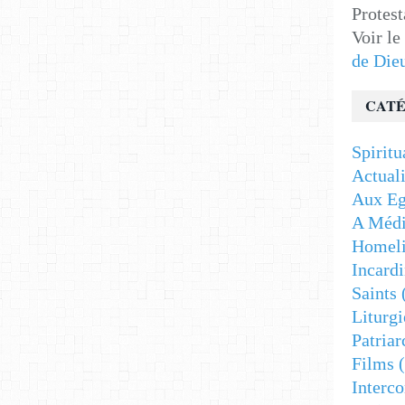
Protest
Voir le
de Die
CATÉ
Spiritu
Actuali
Aux Eg
A Médi
Homeli
Incardi
Saints
Liturgi
Patriar
Films
(
Interc