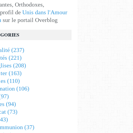
antes, Orthodoxes,
 profil de
Unis dans l'Amour
u
sur le portail Overblog
GORIES
alité
(237)
tés
(221)
lises
(208)
ter
(163)
es
(110)
nation
(106)
(97)
es
(94)
cat
(73)
43)
ommunion
(37)