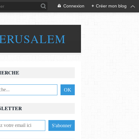
Connexion
+
Créer mon blog
JERUSALEM
HERCHE
SLETTER