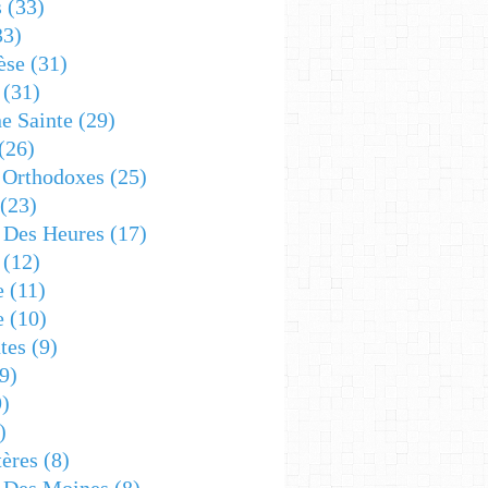
s
(33)
33)
èse
(31)
(31)
e Sainte
(29)
(26)
 Orthodoxes
(25)
(23)
s Des Heures
(17)
(12)
e
(11)
e
(10)
tes
(9)
9)
)
)
ères
(8)