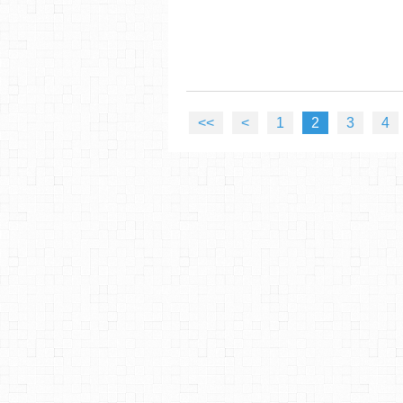
<<
<
1
2
3
4