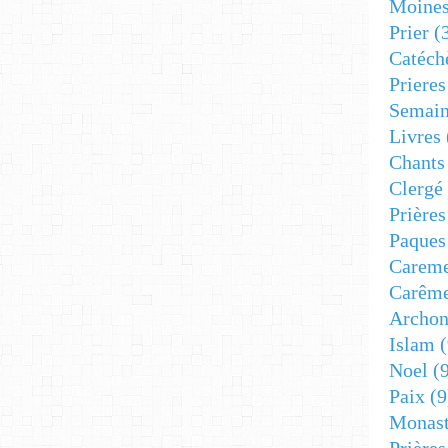
Moine
Prier
(
Catéch
Prieres
Semain
Livres
Chants
Clergé
Prière
Paques
Carem
Carêm
Archon
Islam
(
Noel
(9
Paix
(9
Monast