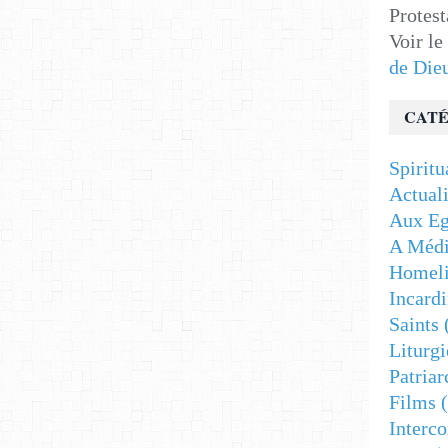
Protest
Voir le
de Die
CATÉ
Spiritu
Actuali
Aux Eg
A Médi
Homeli
Incardi
Saints
Liturgi
Patriar
Films
(
Interc