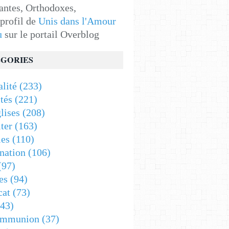
antes, Orthodoxes,
 profil de
Unis dans l'Amour
u
sur le portail Overblog
GORIES
alité
(233)
tés
(221)
lises
(208)
ter
(163)
es
(110)
nation
(106)
(97)
es
(94)
cat
(73)
43)
ommunion
(37)