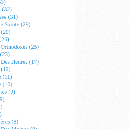
33)
s
(32)
èse
(31)
e Sainte
(29)
(29)
(26)
 Orthodoxes
(25)
(23)
s Des Heures
(17)
(12)
e
(11)
e
(10)
tes
(9)
9)
)
)
ères
(8)