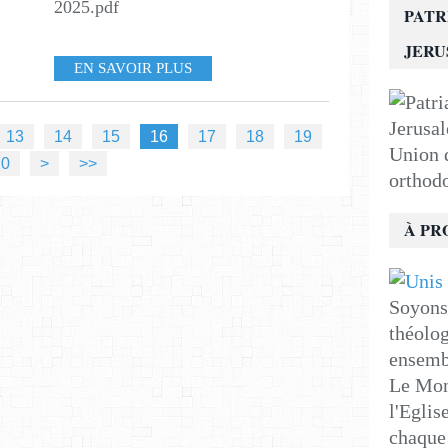
2025.pdf
PATR
JER
EN SAVOIR PLUS
13
14
15
16
17
18
19
Union d
30
40
50
60
70
80
90
20
>
>>
orthod
À PR
Soyons 
théolog
ensemb
Le Mon
l'Eglis
chaque 