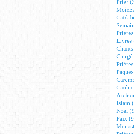
Prier
(
Moine
Catéch
Semain
Prieres
Livres
Chants
Clergé
Prière
Paques
Carem
Carêm
Archon
Islam
(
Noel
(9
Paix
(9
Monast