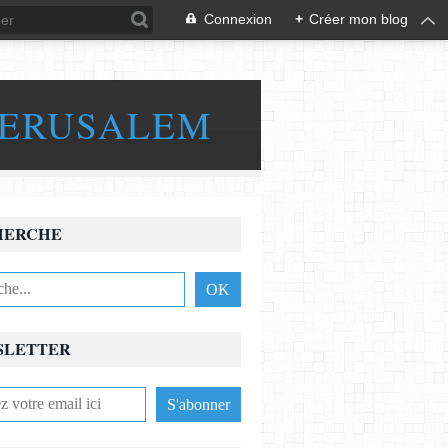
Connexion
+
Créer mon blog
JERUSALEM
HERCHE
SLETTER