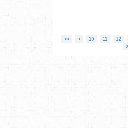
<<
<
10
11
12