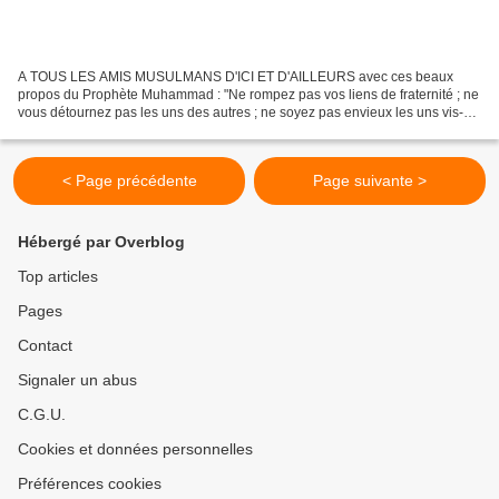
A TOUS LES AMIS MUSULMANS D'ICI ET D'AILLEURS avec ces beaux
propos du Prophète Muhammad : "Ne rompez pas vos liens de fraternité ; ne
vous détournez pas les uns des autres ; ne soyez pas envieux les uns vis-à-
vis des autres ; soyez plutôt frères, comme...
< Page précédente
Page suivante >
Hébergé par Overblog
Top articles
Pages
Contact
Signaler un abus
C.G.U.
Cookies et données personnelles
Préférences cookies