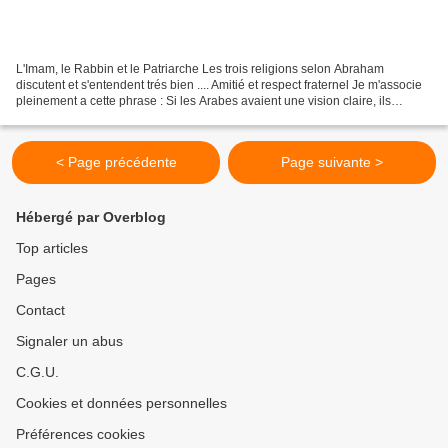
L'Imam, le Rabbin et le Patriarche Les trois religions selon Abraham
discutent et s'entendent trés bien .... Amitié et respect fraternel Je m'associe
pleinement a cette phrase : Si les Arabes avaient une vision claire, ils
choisiraient de s’unir à ce...
< Page précédente
Page suivante >
Hébergé par Overblog
Top articles
Pages
Contact
Signaler un abus
C.G.U.
Cookies et données personnelles
Préférences cookies