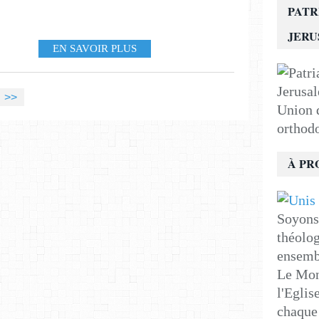
PATR
JER
EN SAVOIR PLUS
>>
Union d
orthod
À PR
Soyons 
théolog
ensemb
Le Mon
l'Eglis
chaque 