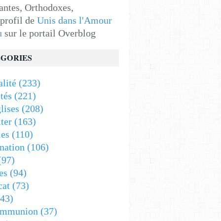
antes, Orthodoxes,
 profil de
Unis dans l'Amour
u
sur le portail Overblog
GORIES
alité
(233)
tés
(221)
lises
(208)
ter
(163)
es
(110)
nation
(106)
(97)
es
(94)
cat
(73)
43)
ommunion
(37)