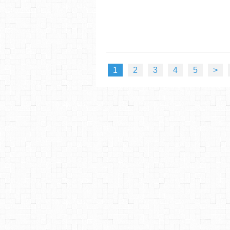
1
2
3
4
5
>