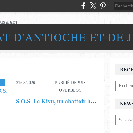
AT D'ANTIOCHE ET DE 
REC
ONDATION
,
INFORMATIONS
,
S.O.S
31/03/2026
PUBLIÉ DEPUIS
OVERBLOG
S.O.S. Le Kivu, un abattoir humain à l'Est de la RDC. S.O.S.
NEW