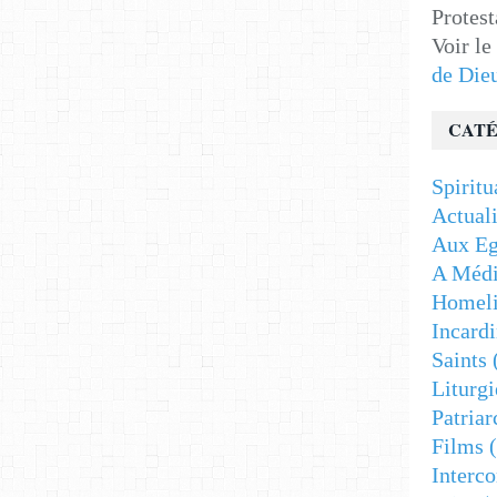
Protest
Voir le
de Die
CATÉ
Spiritu
Actuali
Aux Eg
A Médi
Homeli
Incardi
Saints
Liturgi
Patriar
Films
(
Interc