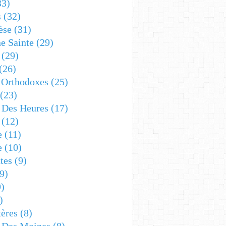
33)
s
(32)
èse
(31)
e Sainte
(29)
(29)
(26)
 Orthodoxes
(25)
(23)
s Des Heures
(17)
(12)
e
(11)
e
(10)
tes
(9)
9)
)
)
ères
(8)