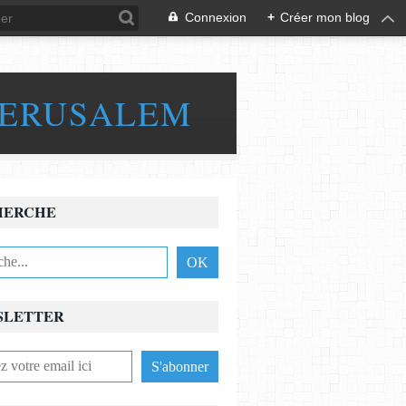
Connexion
+
Créer mon blog
JERUSALEM
HERCHE
SLETTER