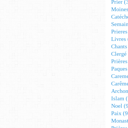
Prier
(
Moine
Catéch
Semain
Prieres
Livres
Chants
Clergé
Prière
Paques
Carem
Carêm
Archon
Islam
(
Noel
(9
Paix
(9
Monast