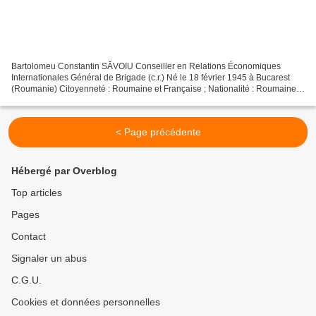
Bartolomeu Constantin SĂVOIU Conseiller en Relations Économiques
Internationales Général de Brigade (c.r.) Né le 18 février 1945 à Bucarest
(Roumanie) Citoyenneté : Roumaine et Française ; Nationalité : Roumaine
Marié – 4 fils Tél : 0040 21 327 52 93...
< Page précédente
Hébergé par Overblog
Top articles
Pages
Contact
Signaler un abus
C.G.U.
Cookies et données personnelles