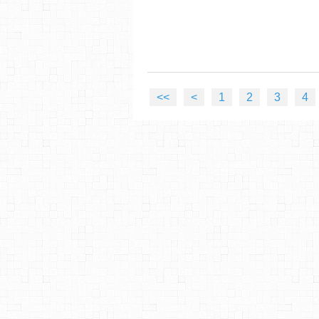
<<
<
1
2
3
4