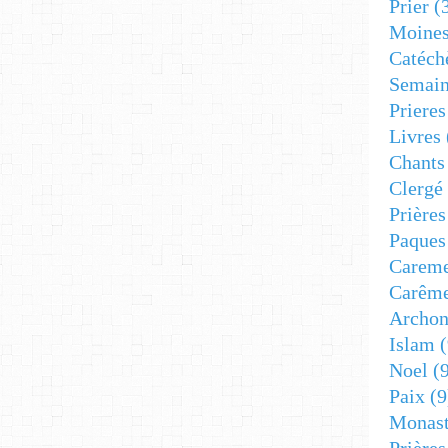
Prier
(
Moine
Catéch
Semain
Prieres
Livres
Chants
Clergé
Prière
Paques
Carem
Carêm
Archon
Islam
(
Noel
(9
Paix
(9
Monast