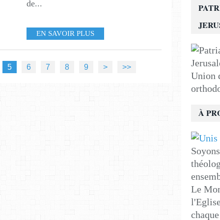
de...
PATR
JER
EN SAVOIR PLUS
5
6
7
8
9
>
>>
Union d
orthod
À PR
Soyons 
théolog
ensemb
Le Mon
l'Eglis
chaque 