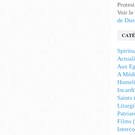
Protest
Voir le
de Die
CATÉ
Spiritu
Actuali
Aux Eg
A Médi
Homeli
Incardi
Saints
Liturgi
Patriar
Films
(
Interc