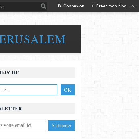
Connexion
+
Créer mon blog
JERUSALEM
HERCHE
SLETTER