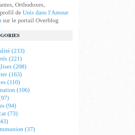
antes, Orthodoxes,
 profil de
Unis dans l'Amour
u
sur le portail Overblog
GORIES
alité
(233)
tés
(221)
lises
(208)
ter
(163)
es
(110)
nation
(106)
(97)
es
(94)
cat
(73)
43)
ommunion
(37)