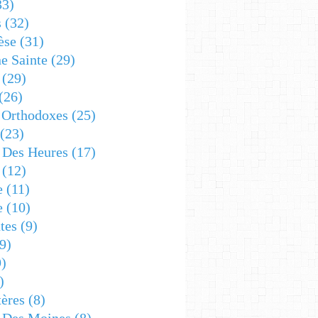
33)
s
(32)
èse
(31)
e Sainte
(29)
(29)
(26)
 Orthodoxes
(25)
(23)
s Des Heures
(17)
(12)
e
(11)
e
(10)
tes
(9)
9)
)
)
ères
(8)