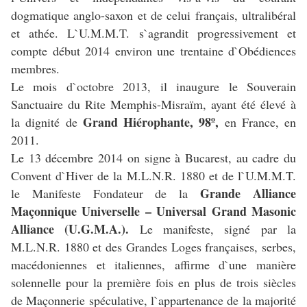
dogmatique anglo-saxon et de celui français, ultralibéral
et athée. L`U.M.M.T. s`agrandit progressivement et
compte début 2014 environ une trentaine d`Obédiences
membres.
Le mois d`octobre 2013, il inaugure le Souverain
Sanctuaire du Rite Memphis-Misraïm, ayant été élevé à
Grand Hiérophante, 98º,
la dignité de
en France, en
2011.
Le 13 décembre 2014 on signe à Bucarest, au cadre du
Convent d`Hiver de la M.L.N.R. 1880 et de l`U.M.M.T.
Grande Alliance
le Manifeste Fondateur de la
Maçonnique Universelle – Universal Grand Masonic
Alliance (U.G.M.A.).
Le manifeste, signé par la
M.L.N.R. 1880 et des Grandes Loges françaises, serbes,
macédoniennes et italiennes, affirme d`une manière
solennelle pour la première fois en plus de trois siècles
de Maçonnerie spéculative, l`appartenance de la majorité