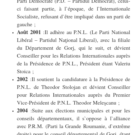
Parti Démocrate (P.D. – Partidul Democrat), celui-
ci faisant partie, à l`époque, de l`Internationale
Socialiste, refusant d`être impliqué dans un parti de
gauche ;
Août 2001
:Il adhère au P.N.L. (Le Parti National
Libéral – Partidul Naţional Liberal), avec la filiale
du Département de Gorj, qui le suit, et dévient
Conseiller pour les Relations Internationales auprès
de la Présidence de P.N.L., Président étant Valeriu
Stoica ;
2002
:Il soutient la candidature à la Présidence de
P.N.L. de Theodor Stolojan et dévient Conseiller
pour Relations Internationales auprès du Premier
Vice-Président de P.N.L. Theodor Meleşcanu ;
2004
:Suite aux élections municipales et pour les
conseils départementaux, il s`oppose à l`alliance
avec P.R.M. (Parti la Grande Roumanie, d`extrême
droite) pour le conseil départemental de Gorj, étant