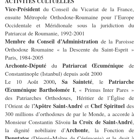
ACTIVITES CULTUELLES
Vice-Président
du Conseil du Vicariat de la France,
ensuite Métropole Orthodoxe-Roumaine pour l’Europe
Occidentale et Méridionale sous la juridiction du
Patriarcat de Roumanie, 1992-2001
Membre du Conseil d’Administration
de la Paroisse
Orthodoxe Roumaine « la Descente du Saint-Esprit »
Paris, 1984-2005
Archonte-Député
Patriarcat Œcuménique
du
de
Constantinople (Istanbul) depuis août 2000
, Sa Sainteté
Patriarche
Le 10 Août 2000
, le
Œcuménique Bartholomée I
, « Primus Inter Pares »
des Patriarches Orthodoxes, Héritier de l’Église de
’Apôtre Saint-André
Chef Spirituel
l’Orient de l
et
des
300 millions d’orthodoxes de par le Monde, a accorde à
la Croix de Saint-André
Monsieur Constantin Săvoiu
,
Archonte
la dignité nobiliaire d’
, la Fonction de
Deputatos
(Député=Maître de Cérémonie) et le droit à