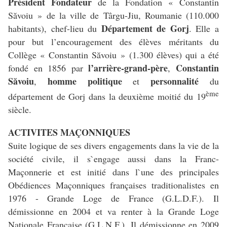
Président Fondateur
de la Fondation « Constantin
Săvoiu » de la ville de Târgu-Jiu, Roumanie (110.000
Département de Gorj
habitants), chef-lieu du
. Elle a
pour but l’encouragement des élèves méritants du
Collège « Constantin Săvoiu » (1.300 élèves) qui a été
l’arrière-grand-père
Constantin
fondé en 1856 par
,
Săvoiu
homme politique
personnalité
,
et
du
ème
département de Gorj dans la deuxième moitié du 19
siècle.
ACTIVITES MAÇONNIQUES
Suite logique de ses divers engagements dans la vie de la
société civile, il s`engage aussi dans la Franc-
Maçonnerie et est initié dans l`une des principales
Obédiences Maçonniques françaises traditionalistes en
1976 - Grande Loge de France (G.L.D.F.). Il
démissionne en 2004 et va renter à la Grande Loge
Nationale Française (G.L.N.F.). Il démissionne en 2009