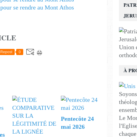
PATR
JER
ICLE
Union d
Repost
0
orthod
À PR
Soyons 
théolog
ensemb
Le Mon
Pentecôte 24
l'Eglis
mai 2026
chaque 
es