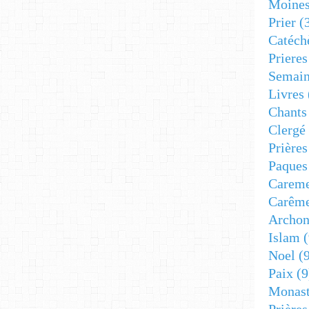
Moine
Prier
(
Catéch
Prieres
Semain
Livres
Chants
Clergé
Prière
Paques
Carem
Carêm
Archon
Islam
(
Noel
(9
Paix
(9
Monast