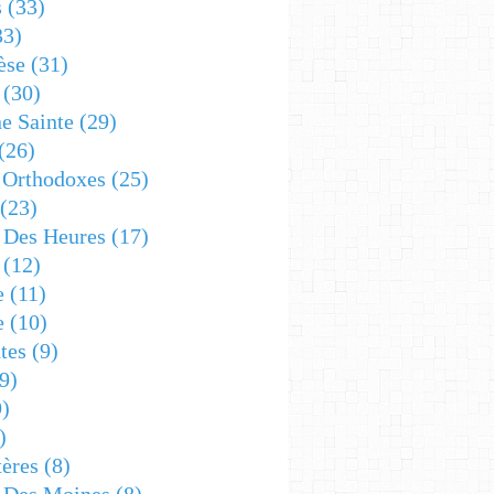
s
(33)
33)
èse
(31)
(30)
e Sainte
(29)
(26)
 Orthodoxes
(25)
(23)
s Des Heures
(17)
(12)
e
(11)
e
(10)
tes
(9)
9)
)
)
ères
(8)