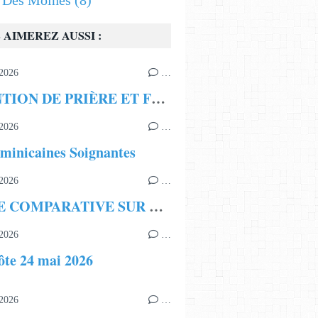
s Des Moines
(8)
 AIMEREZ AUSSI :
2026
…
INTENTION DE PRIÈRE ET FRATERNITÉ ECCLÉSIALE
2026
…
minicaines Soignantes
2026
…
ÉTUDE COMPARATIVE SUR LA LÉGITIMITÉ DE LA LIGNÉE BORISSIENNE
2026
…
ôte 24 mai 2026
2026
…