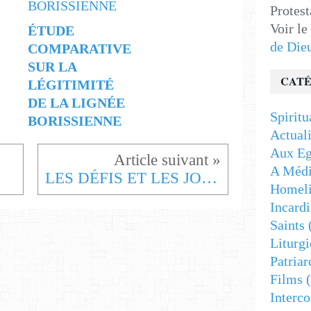
Protest
Voir le
ÉTUDE
de Die
COMPARATIVE
SUR LA
CATÉ
LÉGITIMITÉ
DE LA LIGNÉE
Spiritu
BORISSIENNE
Actuali
Aux Eg
A Médi
LES DÉFIS ET LES JOIES DES SEMAINES DE CARÊME
Homeli
Incardi
Saints
Liturgi
Patriar
Films
(
Interc