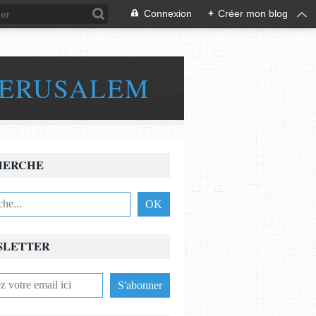
Connexion
+
Créer mon blog
JERUSALEM
HERCHE
SLETTER