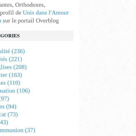
antes, Orthodoxes,
 profil de
Unis dans l'Amour
u
sur le portail Overblog
GORIES
alité
(236)
tés
(221)
lises
(208)
ter
(163)
es
(110)
nation
(106)
(97)
es
(94)
cat
(73)
43)
ommunion
(37)