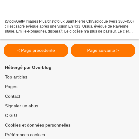
iStock/Getty Images Plus/cristofolux Saint Pierre Chrysologue (vers 380-450)
: il est sacré évêque après une vision En 433, Ursus, évêque de Ravenne
(Italie, Emilie-Romagne), disparaît. Le diocèse n’a plus de pasteur. Le clergé
et le peuple s’assemblent...
< Page précédente
Page suivante >
Hébergé par Overblog
Top articles
Pages
Contact
Signaler un abus
C.G.U.
Cookies et données personnelles
Préférences cookies