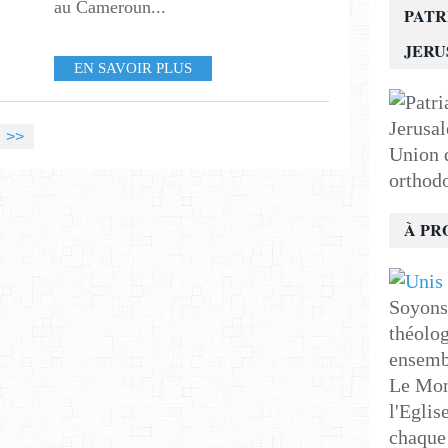
au Cameroun...
PATR
JER
EN SAVOIR PLUS
>>
Union d
orthod
À PR
Soyons 
théolog
ensemb
Le Mon
l'Eglis
chaque 