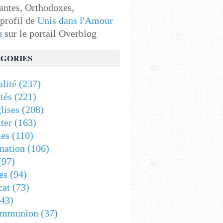
antes, Orthodoxes,
 profil de
Unis dans l'Amour
u
sur le portail Overblog
GORIES
alité
(237)
tés
(221)
lises
(208)
ter
(163)
es
(110)
nation
(106)
(97)
es
(94)
cat
(73)
43)
ommunion
(37)