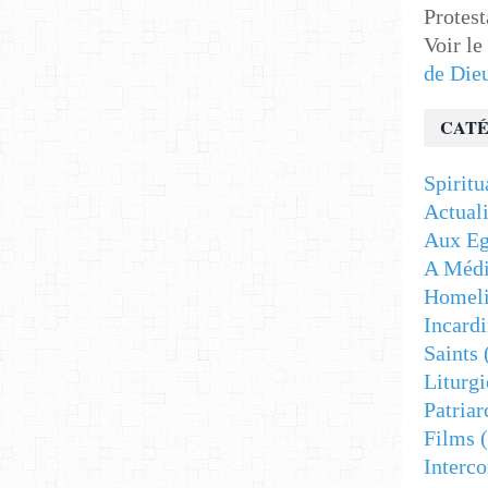
Protest
Voir le
de Die
CATÉ
Spiritu
Actuali
Aux Eg
A Médi
Homeli
Incardi
Saints
Liturgi
Patriar
Films
(
Interc