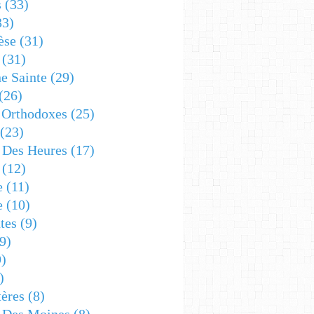
s
(33)
33)
èse
(31)
(31)
e Sainte
(29)
(26)
 Orthodoxes
(25)
(23)
s Des Heures
(17)
(12)
e
(11)
e
(10)
tes
(9)
9)
)
)
ères
(8)