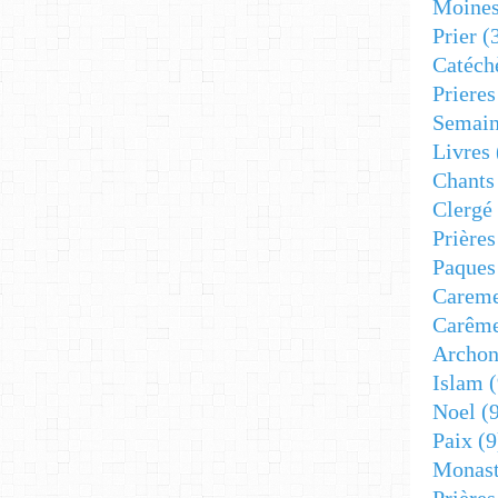
Moine
Prier
(
Catéch
Prieres
Semain
Livres
Chants
Clergé
Prière
Paques
Carem
Carêm
Archon
Islam
(
Noel
(9
Paix
(9
Monast