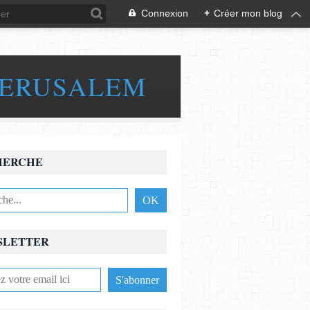
Connexion
+
Créer mon blog
JERUSALEM
HERCHE
SLETTER