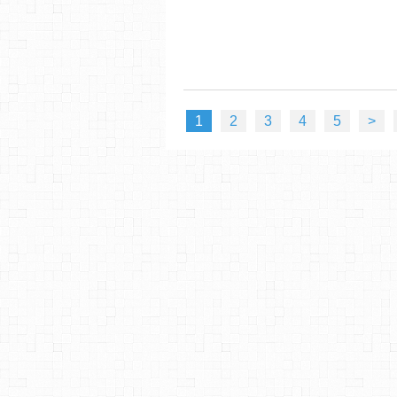
1
2
3
4
5
>