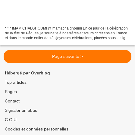
* * * IMAM CHALGHOUMI @Imam1chalghoumi En ce jour de la célébration
de la fête de Pâques, je souhaite à nos frères et sœurs chrétiens en France
et dans le monde entier de très joyeuses célébrations, placées sous le signe
de la paix et de l’espérance....
Page suivante >
Hébergé par Overblog
Top articles
Pages
Contact
Signaler un abus
C.G.U.
Cookies et données personnelles