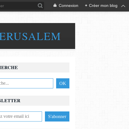
Connexion
+
Créer mon blog
JERUSALEM
HERCHE
SLETTER