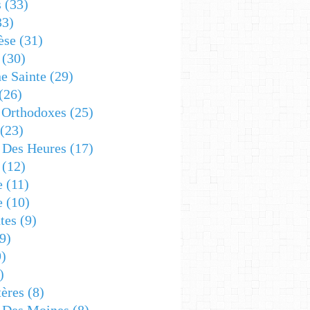
s
(33)
33)
èse
(31)
(30)
e Sainte
(29)
(26)
 Orthodoxes
(25)
(23)
s Des Heures
(17)
(12)
e
(11)
e
(10)
tes
(9)
9)
)
)
ères
(8)