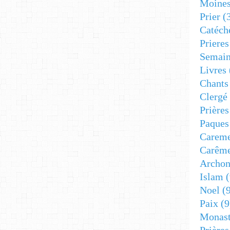
Moine
Prier
(
Catéch
Prieres
Semain
Livres
Chants
Clergé
Prière
Paques
Carem
Carêm
Archon
Islam
(
Noel
(9
Paix
(9
Monast