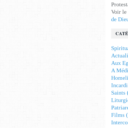
Protest
Voir le
de Die
CATÉ
Spiritu
Actuali
Aux Eg
A Médi
Homeli
Incardi
Saints
Liturgi
Patriar
Films
(
Interc