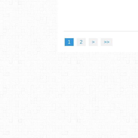
1
2
>
>>