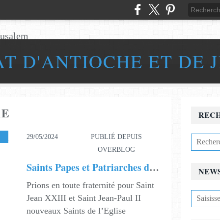
AT D'ANTIOCHE ET DE 
RE
REC
29/05/2024
PUBLIÉ DEPUIS
OVERBLOG
Saints Papes et Patriarches du 33ème degré ?
NEW
Prions en toute fraternité pour Saint
Jean XXIII et Saint Jean-Paul II
nouveaux Saints de l’Eglise