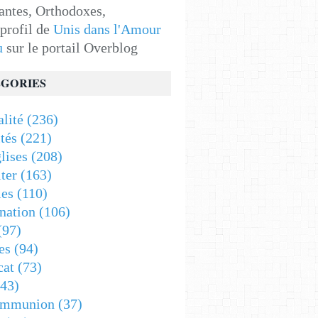
antes, Orthodoxes,
 profil de
Unis dans l'Amour
u
sur le portail Overblog
GORIES
alité
(236)
tés
(221)
lises
(208)
ter
(163)
es
(110)
nation
(106)
(97)
es
(94)
cat
(73)
43)
ommunion
(37)