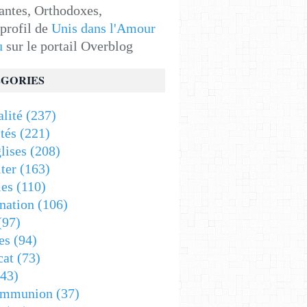
antes, Orthodoxes,
 profil de
Unis dans l'Amour
u
sur le portail Overblog
GORIES
alité
(237)
tés
(221)
lises
(208)
ter
(163)
es
(110)
nation
(106)
(97)
es
(94)
cat
(73)
43)
ommunion
(37)