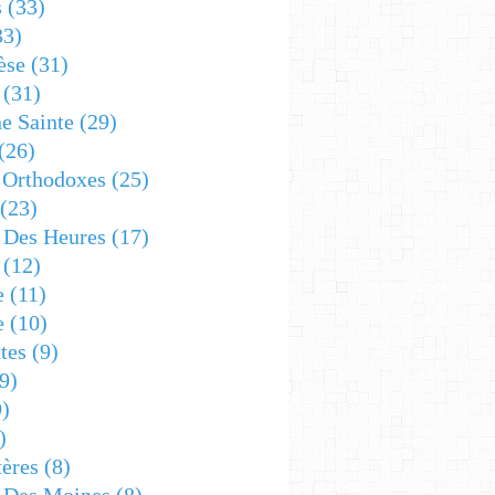
s
(33)
33)
èse
(31)
(31)
e Sainte
(29)
(26)
 Orthodoxes
(25)
(23)
s Des Heures
(17)
(12)
e
(11)
e
(10)
tes
(9)
9)
)
)
ères
(8)