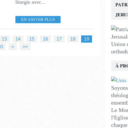
liturgie avec...
PATR
JER
EN SAVOIR PLUS
13
14
15
16
17
18
19
Union d
20
>
>>
orthod
À PR
Soyons 
théolog
ensemb
Le Mon
l'Eglis
chaque 