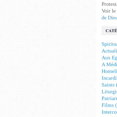
Protest
Voir le
de Die
CATÉ
Spiritu
Actuali
Aux Eg
A Médi
Homeli
Incardi
Saints
Liturgi
Patriar
Films
(
Interc