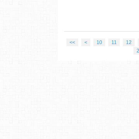
<<
<
10
11
12