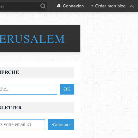
Connexion
+
Créer mon blog
JERUSALEM
HERCHE
SLETTER