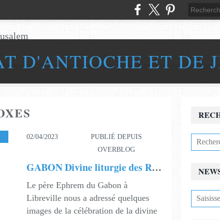
AT D'ANTIOCHE ET DE 
OXES
REC
,
ACTUALITÉS
02/04/2023
PUBLIÉ DEPUIS
OVERBLOG
GABON Divine liturgie des Rameaux au Prieuré de la Teotokos
NEW
Le père Ephrem du Gabon à
Libreville nous a adressé quelques
images de la célébration de la divine