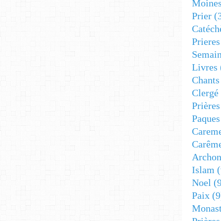
Moine
Prier
(
Catéch
Prieres
Semain
Livres
Chants
Clergé
Prière
Paques
Carem
Carêm
Archon
Islam
(
Noel
(9
Paix
(9
Monast