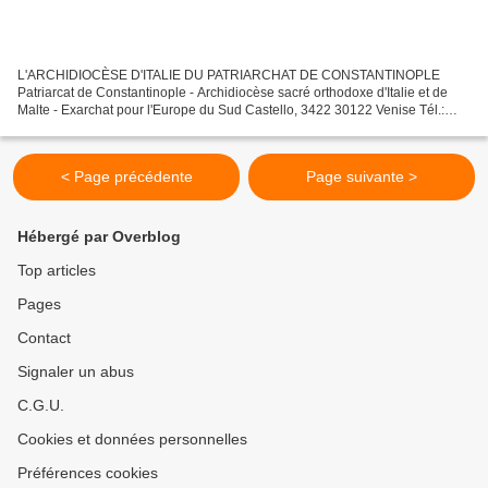
L'ARCHIDIOCÈSE D'ITALIE DU PATRIARCHAT DE CONSTANTINOPLE
Patriarcat de Constantinople - Archidiocèse sacré orthodoxe d'Italie et de
Malte - Exarchat pour l'Europe du Sud Castello, 3422 30122 Venise Tél.:
041-5239569 Fax: 041-5227016 E-mail: arcidiocesiortodossa@gmail.com...
< Page précédente
Page suivante >
Hébergé par Overblog
Top articles
Pages
Contact
Signaler un abus
C.G.U.
Cookies et données personnelles
Préférences cookies