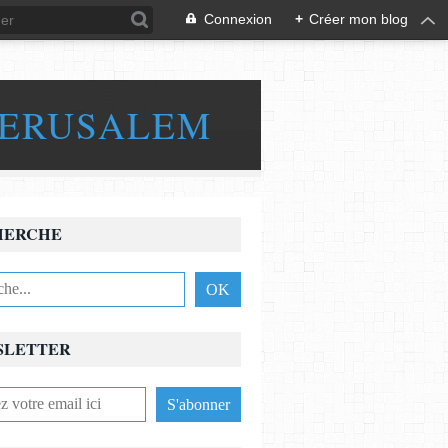
Connexion
+
Créer mon blog
JERUSALEM
HERCHE
SLETTER