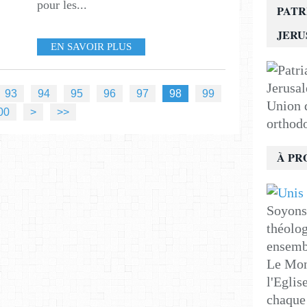
pour les...
PATR
JER
EN SAVOIR PLUS
93
94
95
96
97
98
99
Union d
200
00
>
>>
orthod
À PR
Soyons 
théolog
ensemb
Le Mon
l'Eglis
chaque 