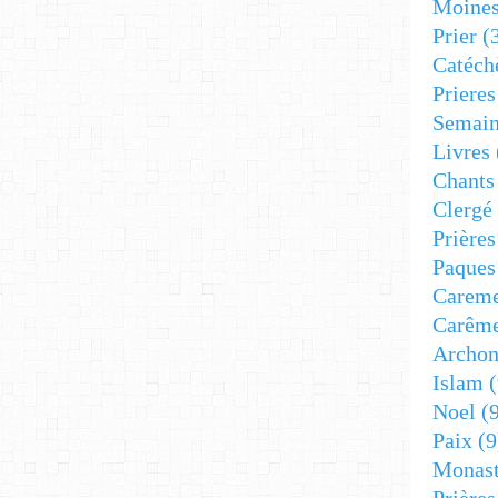
Moine
Prier
(
Catéch
Prieres
Semain
Livres
Chants
Clergé
Prière
Paques
Carem
Carêm
Archon
Islam
(
Noel
(9
Paix
(9
Monast