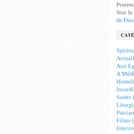
Protest
Voir le
de Die
CATÉ
Spiritu
Actuali
Aux Eg
A Médi
Homeli
Incardi
Saints
Liturgi
Patriar
Films
(
Interc