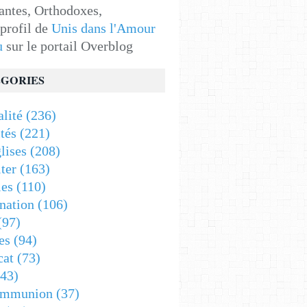
antes, Orthodoxes,
 profil de
Unis dans l'Amour
u
sur le portail Overblog
GORIES
alité
(236)
tés
(221)
lises
(208)
ter
(163)
es
(110)
nation
(106)
(97)
es
(94)
cat
(73)
43)
ommunion
(37)