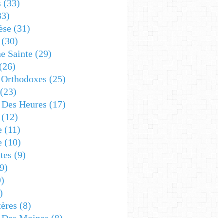
s
(33)
33)
èse
(31)
(30)
e Sainte
(29)
(26)
 Orthodoxes
(25)
(23)
s Des Heures
(17)
(12)
e
(11)
e
(10)
tes
(9)
9)
)
)
ères
(8)