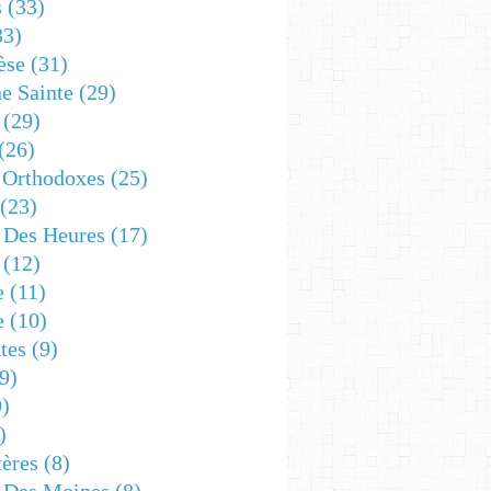
s
(33)
33)
èse
(31)
e Sainte
(29)
(29)
(26)
 Orthodoxes
(25)
(23)
s Des Heures
(17)
(12)
e
(11)
e
(10)
tes
(9)
9)
)
)
ères
(8)