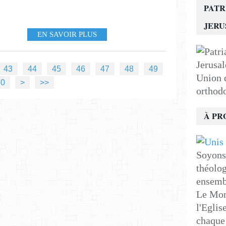
PATR
JER
EN SAVOIR PLUS
43
44
45
46
47
48
49
Union d
60
70
80
90
100
200
50
>
>>
orthod
À PR
Soyons 
théolog
ensemb
Le Mon
l'Eglis
chaque 