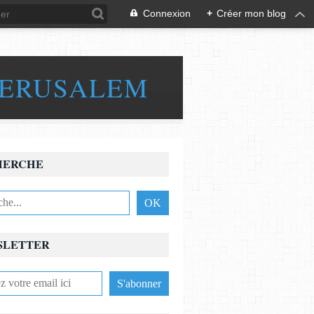
Connexion
+
Créer mon blog
JERUSALEM
HERCHE
SLETTER