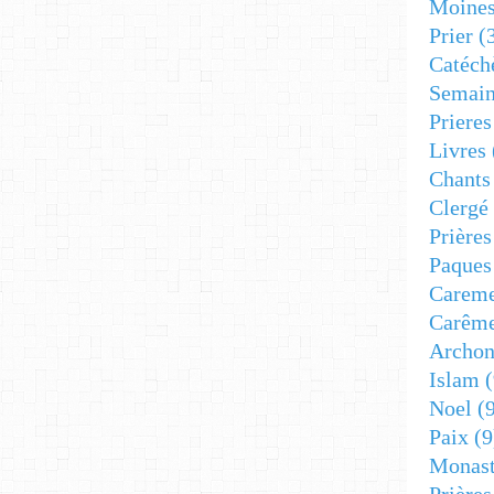
Moine
Prier
(
Catéch
Semain
Prieres
Livres
Chants
Clergé
Prière
Paques
Carem
Carêm
Archon
Islam
(
Noel
(9
Paix
(9
Monast