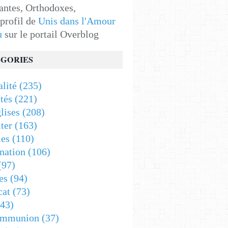
antes, Orthodoxes,
 profil de
Unis dans l'Amour
u
sur le portail Overblog
GORIES
alité
(235)
tés
(221)
lises
(208)
ter
(163)
es
(110)
nation
(106)
(97)
es
(94)
cat
(73)
43)
ommunion
(37)