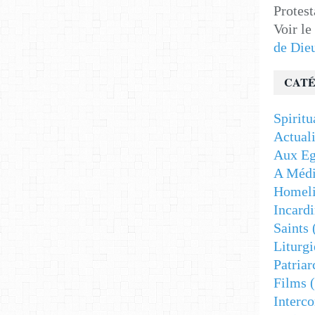
Protest
Voir le
de Die
CATÉ
Spiritu
Actuali
Aux Eg
A Médi
Homeli
Incardi
Saints
Liturgi
Patriar
Films
(
Interc