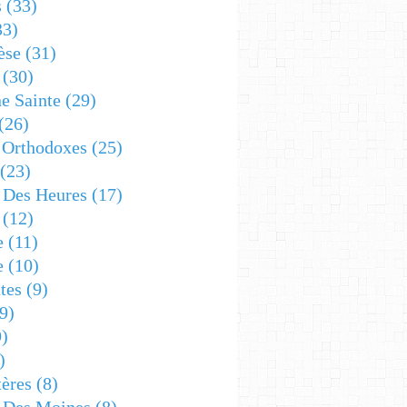
s
(33)
33)
èse
(31)
(30)
e Sainte
(29)
(26)
 Orthodoxes
(25)
(23)
s Des Heures
(17)
(12)
e
(11)
e
(10)
tes
(9)
9)
)
)
ères
(8)