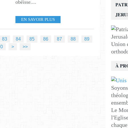
obéisse....
PATR
JER
EN SAVOIR PLUS
83
84
85
86
87
88
89
Union d
100
200
90
>
>>
orthod
À PR
Soyons 
théolog
ensemb
Le Mon
l'Eglis
chaque 