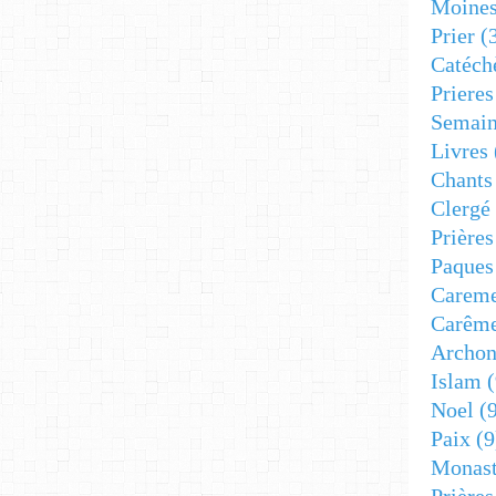
Moine
Prier
(
Catéch
Prieres
Semain
Livres
Chants
Clergé
Prière
Paques
Carem
Carêm
Archon
Islam
(
Noel
(9
Paix
(9
Monast