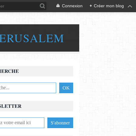
Connexion
+
Créer mon blog
JERUSALEM
HERCHE
SLETTER