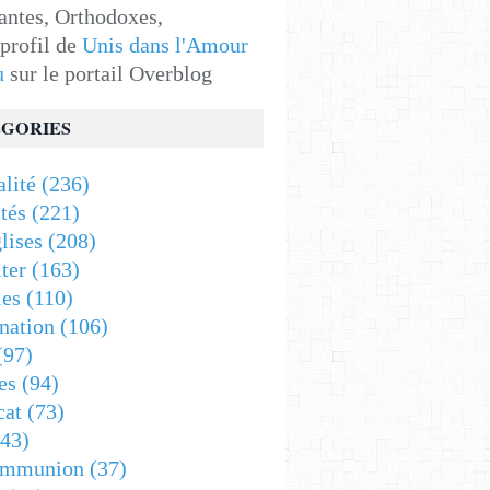
antes, Orthodoxes,
 profil de
Unis dans l'Amour
u
sur le portail Overblog
GORIES
alité
(236)
tés
(221)
lises
(208)
ter
(163)
es
(110)
nation
(106)
(97)
es
(94)
cat
(73)
43)
ommunion
(37)