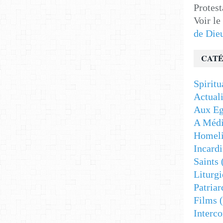
Protest
Voir le
de Die
CATÉ
Spiritu
Actuali
Aux Eg
A Médi
Homeli
Incardi
Saints
Liturgi
Patriar
Films
(
Interc