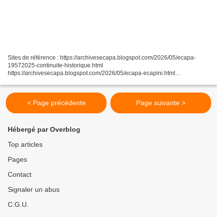
Sites de référence : https://archivesecapa.blogspot.com/2026/05/ecapa-
19572025-continuite-historique.html
https://archivesecapa.blogspot.com/2026/05/ecapa-ecapini.html
https://archivesecapa.blogspot.com/2026/05/ecapiens-eglise-catholique-
apostolique.html...
< Page précédente
Page suivante >
Hébergé par Overblog
Top articles
Pages
Contact
Signaler un abus
C.G.U.