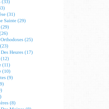
s
(33)
33)
èse
(31)
e Sainte
(29)
(29)
(26)
 Orthodoxes
(25)
(23)
s Des Heures
(17)
(12)
e
(11)
e
(10)
tes
(9)
9)
)
)
ères
(8)