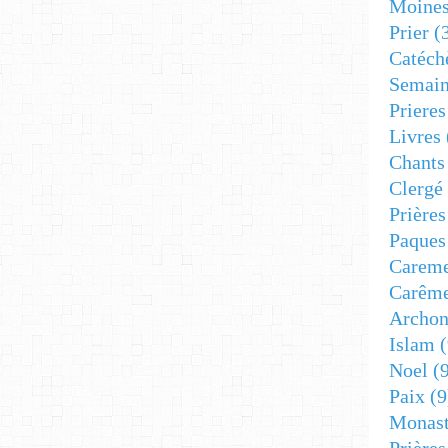
Moine
Prier
(
Catéch
Semain
Prieres
Livres
Chants
Clergé
Prière
Paques
Carem
Carêm
Archon
Islam
(
Noel
(9
Paix
(9
Monast