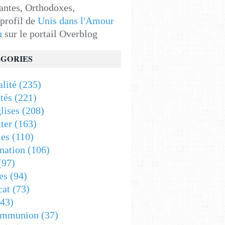
antes, Orthodoxes,
 profil de
Unis dans l'Amour
u
sur le portail Overblog
GORIES
alité
(235)
tés
(221)
lises
(208)
ter
(163)
es
(110)
nation
(106)
(97)
es
(94)
cat
(73)
43)
ommunion
(37)