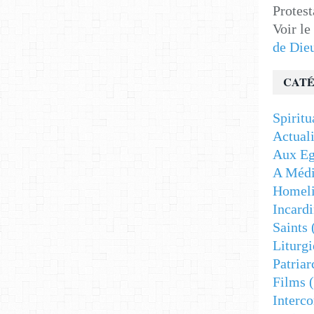
Protest
Voir le
de Die
CATÉ
Spiritu
Actuali
Aux Eg
A Médi
Homeli
Incardi
Saints
Liturgi
Patriar
Films
(
Interc