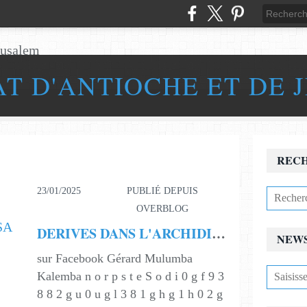
AT D'ANTIOCHE ET DE 
REC
23/01/2025
PUBLIÉ DEPUIS
OVERBLOG
DERIVES DANS L'ARCHIDIOCÈSE CATHOLIQUE DE KINSHASA
NEW
sur Facebook Gérard Mulumba
Kalemba n o r p s t e S o d i 0 g f 9 3
8 8 2 g u 0 u g l 3 8 1 g h g 1 h 0 2 g