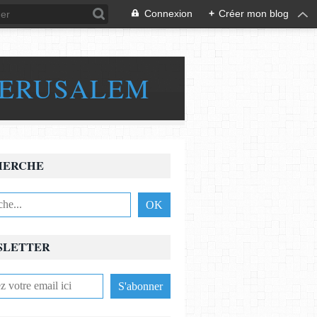
Connexion
+
Créer mon blog
JERUSALEM
HERCHE
SLETTER