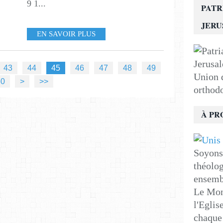
9 1...
PATR
JER
EN SAVOIR PLUS
43
44
45
46
47
48
49
Union d
60
70
80
90
100
200
50
>
>>
orthod
À PR
Soyons 
théolog
ensemb
Le Mon
l'Eglis
chaque 