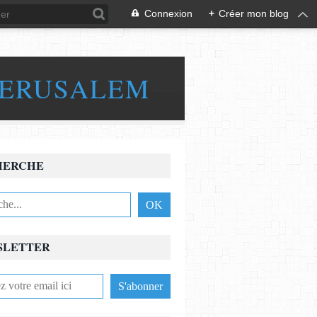
Connexion
+
Créer mon blog
JERUSALEM
HERCHE
SLETTER