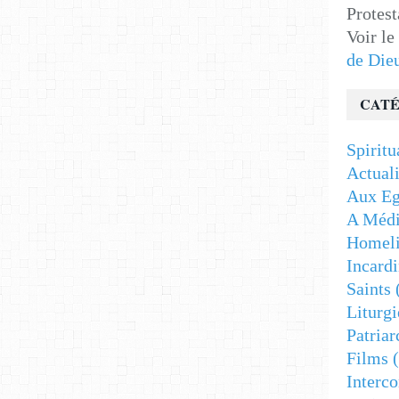
Protest
Voir le
de Die
CATÉ
Spiritu
Actuali
Aux Eg
A Médi
Homeli
Incardi
Saints
Liturgi
Patriar
Films
(
Interc