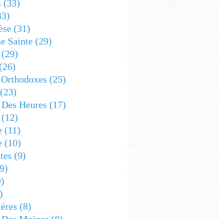
s
(33)
33)
èse
(31)
e Sainte
(29)
(29)
(26)
 Orthodoxes
(25)
(23)
s Des Heures
(17)
(12)
e
(11)
e
(10)
tes
(9)
9)
)
)
ères
(8)