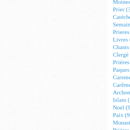
Moine
Prier
(
Catéch
Semain
Prieres
Livres
Chants
Clergé
Prière
Paques
Carem
Carêm
Archon
Islam
(
Noel
(9
Paix
(9
Monast