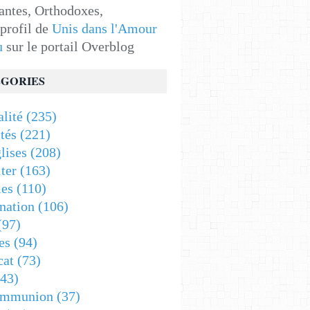
antes, Orthodoxes,
 profil de
Unis dans l'Amour
u
sur le portail Overblog
GORIES
alité
(235)
tés
(221)
lises
(208)
ter
(163)
es
(110)
nation
(106)
(97)
es
(94)
cat
(73)
43)
ommunion
(37)