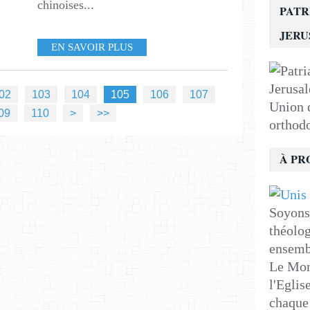
chinoises...
PATR
JER
EN SAVOIR PLUS
02
103
104
105
106
107
Union d
120
130
140
150
160
170
180
190
200
09
110
>
>>
orthod
À PR
Soyons 
théolog
ensemb
Le Mon
l'Eglis
chaque 