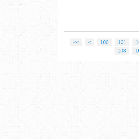
<<
<
100
101
1
108
1