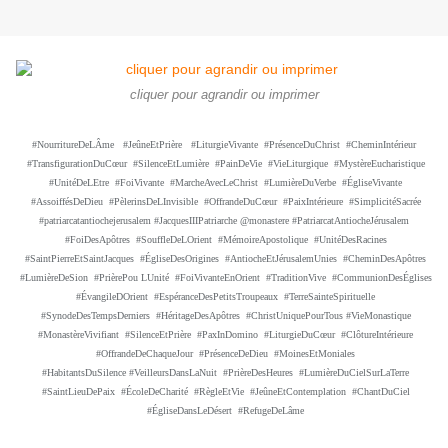
cliquer pour agrandir ou imprimer
#NourritureDeLÂme #JeûneEtPrière #LiturgieVivante #PrésenceDuChrist #CheminIntérieur
#TransfigurationDuCœur #SilenceEtLumière #PainDeVie #VieLiturgique #MystèreEucharistique
#UnitéDeLEtre #FoiVivante #MarcheAvecLeChrist #LumièreDuVerbe #ÉgliseVivante
#AssoiffésDeDieu #PèlerinsDeLInvisible #OffrandeDuCœur #PaixIntérieure #SimplicitéSacrée
#patriarcatantiochejerusalem #JacquesIIIPatriarche @monastere #PatriarcatAntiocheJérusalem
#FoiDesApôtres #SouffleDeLOrient #MémoireApostolique #UnitéDesRacines
#SaintPierreEtSaintJacques #ÉgliseDesOrigines #AntiocheEtJérusalemUnies #CheminDesApôtres
#LumièreDeSion #PrièrePou LUnité
#FoiVivanteEnOrient #TraditionVive #CommunionDesÉglises
#ÉvangileDOrient #EspéranceDesPetitsTroupeaux #TerreSainteSpirituelle
#SynodeDesTempsDerniers #HéritageDesApôtres #ChristUniquePourTous #VieMonastique
#MonastèreVivifiant #SilenceEtPrière
#PaxInDomino #LiturgieDuCœur #ClôtureIntérieure
#OffrandeDeChaqueJour #PrésenceDeDieu #MoinesEtMoniales
#HabitantsDuSilence #VeilleursDansLaNuit #PrièreDesHeures #LumièreDuCielSurLaTerre
#SaintLieuDePaix #ÉcoleDeCharité #RègleEtVie #JeûneEtContemplation #ChantDuCiel
#ÉgliseDansLeDésert
#RefugeDeLâme