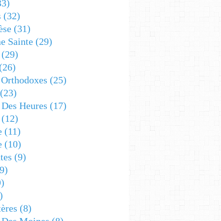
33)
s
(32)
èse
(31)
e Sainte
(29)
(29)
(26)
 Orthodoxes
(25)
(23)
s Des Heures
(17)
(12)
e
(11)
e
(10)
tes
(9)
9)
)
)
ères
(8)