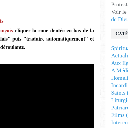
Protest
Voir le
de Die
is
ançais
cliquer la roue dentée en bas de la
CATÉ
nglais" puis "traduire automatiquement" et
e déroulante.
Spiritu
Actuali
Aux Eg
A Médi
Homeli
Incardi
Saints
Liturgi
Patriar
Films
(
Interc