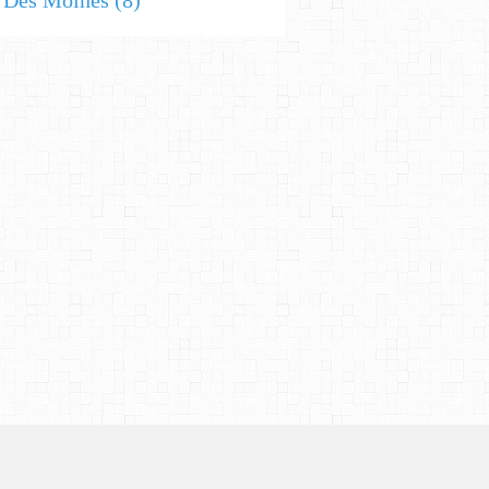
s Des Moines
(8)