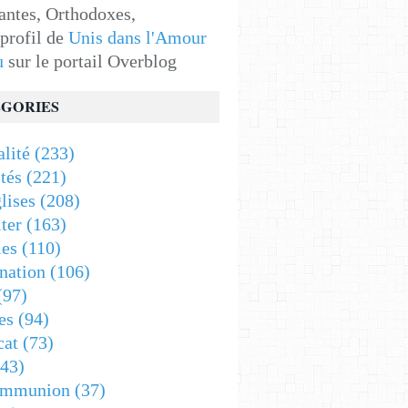
antes, Orthodoxes,
 profil de
Unis dans l'Amour
u
sur le portail Overblog
GORIES
alité
(233)
tés
(221)
lises
(208)
ter
(163)
es
(110)
nation
(106)
(97)
es
(94)
cat
(73)
43)
ommunion
(37)