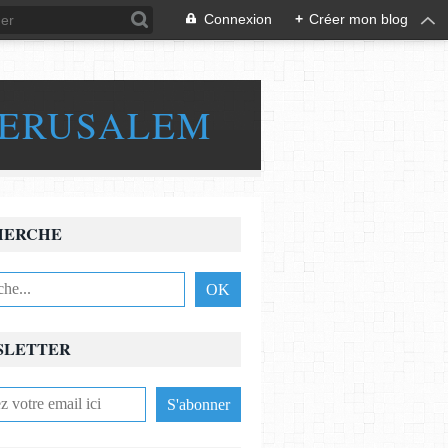
Connexion
+
Créer mon blog
JERUSALEM
HERCHE
SLETTER