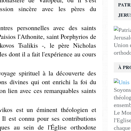
PATR
ssion sincère avec les pères du
JER
ontres personnelles avec des saints
aisios l'Athonite, saint Porphyrios de
kovos Tsalikis -, le père Nicholas
Union d
orthod
es dont il a fait l'expérience au cours
À PR
oyage spirituel à la découverte des
ons divines qui ont enrichi la foi du
son lien avec ces remarquables saints
Soyons 
théolog
ensemb
ikos est un éminent théologien et
Le Mon
. Il est connu pour ses contributions
l'Eglis
ques au sein de l'Église orthodoxe
chaque 