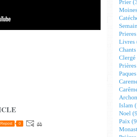
Prier
(
Moine
Catéch
Semain
Prieres
Livres
Chants
Clergé
Prière
Paques
Carem
Carêm
Archon
Islam
(
ICLE
Noel
(9
Paix
(9
Repost
0
Monast