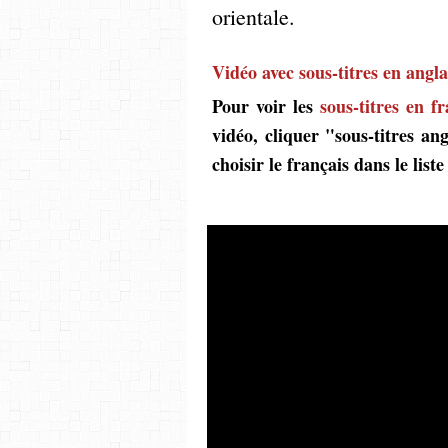
orientale.
Vidéo avec sous-titres en angla
Pour voir les
sous-titres en fr
vidéo, cliquer "sous-titres a
choisir le français dans le list