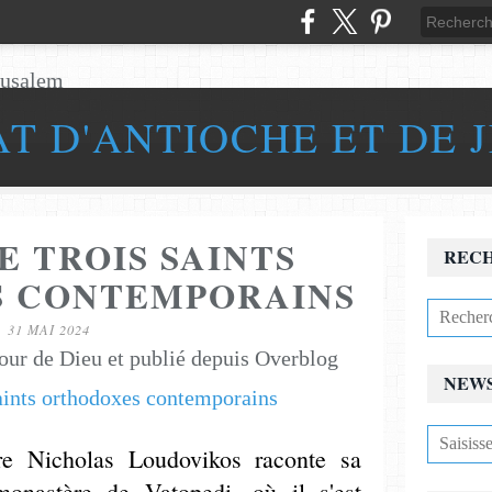
AT D'ANTIOCHE ET DE 
E TROIS SAINTS
REC
 CONTEMPORAINS
31 MAI 2024
our de Dieu et publié depuis Overblog
NEW
re Nicholas Loudovikos raconte sa
monastère de Vatopedi, où il s'est