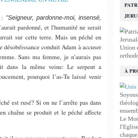
PATR
JER
s :
"Seigneur, pardonne-moi, insensé,
’aurait pardonné, et l'humanité ne serait
rrait sur cette terre. Mais un péché en
de désobéissance conduit Adam à accuser
Union d
orthod
femme. Sans ma femme, je n'aurais pas
it dans la même veine: Le serpent a
À PR
ucement, pourquoi l’as-Tu laissé venir
Soyons 
ché est rusé? Si on ne l’arrête pas dans
théolog
ensemb
en chaîne se produit et le péché affecte
Le Mon
l'Eglis
chaque 