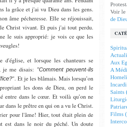
était il y a presque quarante ans. Pendant
Protest
s la grâce et j'ai vu Dieu dans les gens.
Voir le
on âme pécheresse. Elle se réjouissait,
de Die
e Christ vivant. Et puis j'ai tout perdu.
CATÉ
e le suis approprié: je vois ce que les
aveugles!
Spiritu
Actuali
e d'église, et lorsque les chanteurs se
Aux Eg
s, je me disais:
"Comment peuvent-ils
A Médi
Homeli
". Et je les blâmais. Mais lorsqu’on
ffice?
Incardi
propriant les dons de Dieu, on perd le
Saints
hé entre dans le cœur. Et voilà qu’on ne
Liturgi
 dans le prêtre en qui on a vu le Christ.
Patriar
er pour l'âme! Hier, tout était plein de
Films
(
Interc
ut est dans le noir du péché. Un doute