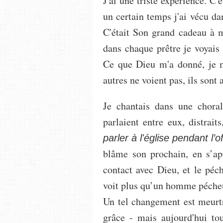
J'ai une triste expérience. C'
un certain temps j'ai vécu dan
C'était Son grand cadeau à m
dans chaque prêtre je voyais l
Ce que Dieu m'a donné, je m
autres ne voient pas, ils sont 
Je chantais dans une choral
parlaient entre eux, distrait
parler à l'église pendant l’o
blâme son prochain, en s’ap
contact avec Dieu, et le péc
voit plus qu’un homme pécheur
Un tel changement est meurtri
grâce - mais aujourd'hui to