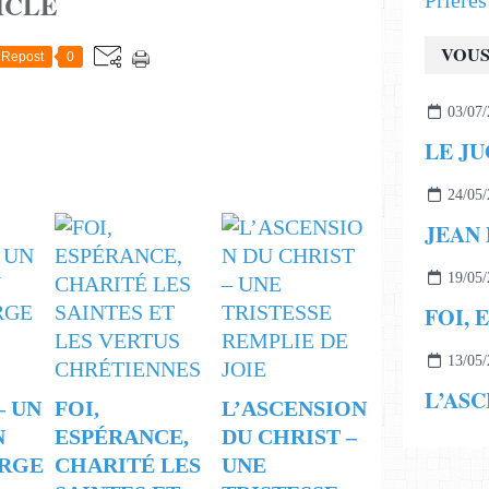
ICLE
Prière
VOUS
Repost
0
03/07/
24/05/
19/05/
13/05/
‒ UN
FOI,
L’ASCENSION
N
ESPÉRANCE,
DU CHRIST –
RGE
CHARITÉ LES
UNE