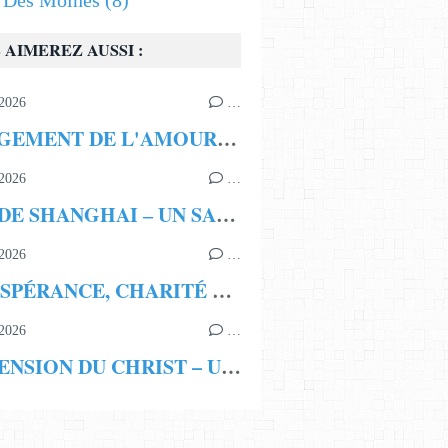
s Des Moines
(8)
 AIMEREZ AUSSI :
2026
…
LE JUGEMENT DE L'AMOUR NON PARTAGÉ
2026
…
JEAN DE SHANGHAI ‒ UN SAINT ET UN THAUMATURGE MODERNE
2026
…
FOI, ESPÉRANCE, CHARITÉ LES SAINTES ET LES VERTUS CHRÉTIENNES
2026
…
L’ASCENSION DU CHRIST – UNE TRISTESSE REMPLIE DE JOIE