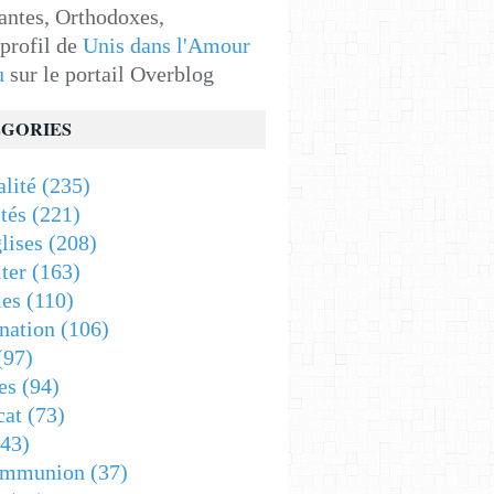
antes, Orthodoxes,
 profil de
Unis dans l'Amour
u
sur le portail Overblog
GORIES
alité
(235)
tés
(221)
lises
(208)
ter
(163)
es
(110)
nation
(106)
(97)
es
(94)
cat
(73)
43)
ommunion
(37)