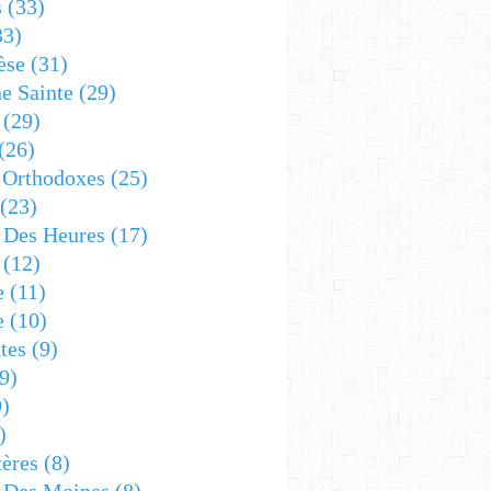
s
(33)
33)
èse
(31)
e Sainte
(29)
(29)
(26)
 Orthodoxes
(25)
(23)
s Des Heures
(17)
(12)
e
(11)
e
(10)
tes
(9)
9)
)
)
ères
(8)