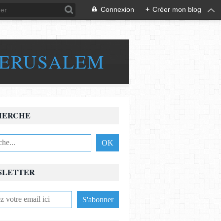
Connexion
+
Créer mon blog
JERUSALEM
HERCHE
SLETTER