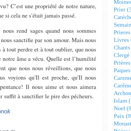
Moine
i vu? C’est une propriété de notre nature,
Prier
(
e si cela ne s'était jamais passé.
Catéch
Semain
e, nous rend sages quand nous sommes
Prieres
t nous sanctifie par son amour. Mais nous
Livres
Chants
à tout perdre et à tout oublier, que nous
Clergé
e notre âme a vécu. Quelle est l’humilité
Prière
nt que nous nous réveillions, que nous
Paques
us voyions qu'Il est proche, qu'Il nous
Carem
Carêm
repentance! Il nous aime et nous aimera
Archon
 suffit à sanctifier le pire des pécheurs.
Islam
(
Noel
(9
onok
Paix
(9
Monast