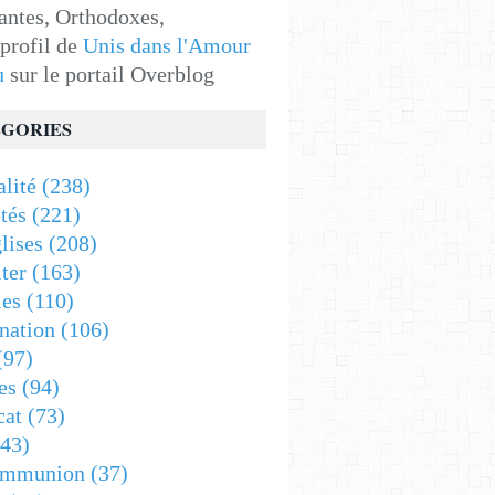
antes, Orthodoxes,
 profil de
Unis dans l'Amour
u
sur le portail Overblog
GORIES
alité
(238)
tés
(221)
lises
(208)
ter
(163)
es
(110)
nation
(106)
(97)
es
(94)
cat
(73)
43)
ommunion
(37)