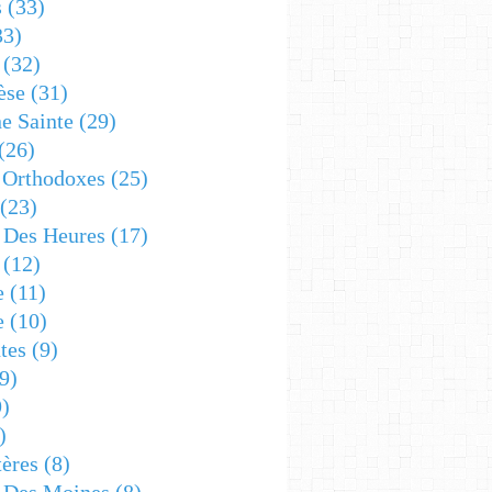
s
(33)
33)
(32)
èse
(31)
e Sainte
(29)
(26)
 Orthodoxes
(25)
(23)
s Des Heures
(17)
(12)
e
(11)
e
(10)
tes
(9)
9)
)
)
ères
(8)