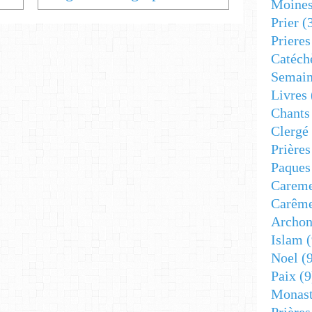
Moine
Prier
(
Prieres
Catéch
Semain
Livres
Chants
Clergé
Prière
Paques
Carem
Carêm
Archon
Islam
(
Noel
(9
Paix
(9
Monast