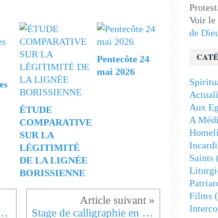
Protest
Voir le
de Die
CATÉ
Pentecôte 24
mai 2026
Spiritu
es
Actuali
Aux Eg
ÉTUDE
A Médi
COMPARATIVE
Homeli
SUR LA
Incardi
LÉGITIMITÉ
Saints
DE LA LIGNÉE
Liturgi
BORISSIENNE
Patriar
Films
(
Interc
ristianisme - 21ème siècle, source d'espoir
Stage de calligraphie en Bretagne