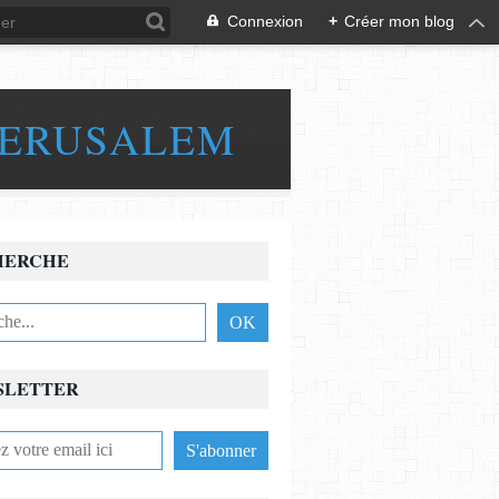
Connexion
+
Créer mon blog
JERUSALEM
HERCHE
SLETTER