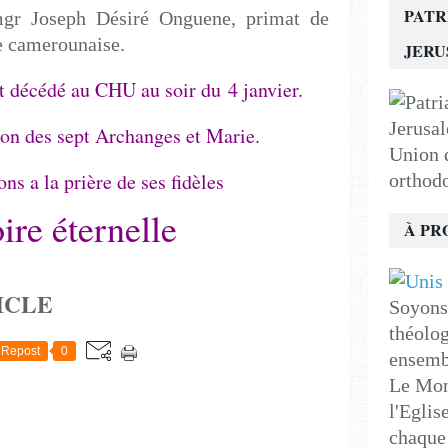
PATR
mgr Joseph Désiré Onguene, primat de
ue camerounaise.
JER
 décédé au CHU au soir du 4 janvier.
ion des sept Archanges et Marie.
Union d
ns a la prière de ses fidèles
orthod
re éternelle
À PR
ICLE
Soyons 
théolog
Repost
0
ensemb
Le Mon
l'Eglis
chaque 