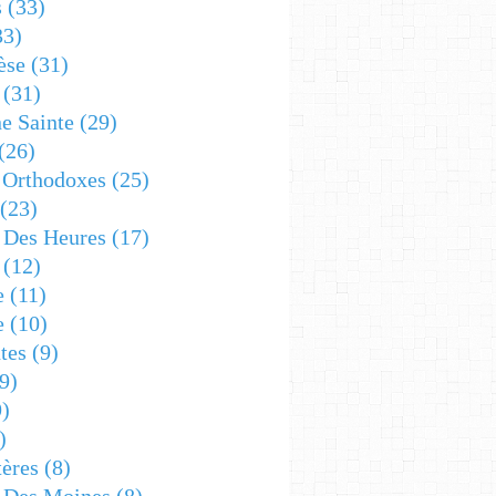
s
(33)
33)
èse
(31)
(31)
e Sainte
(29)
(26)
 Orthodoxes
(25)
(23)
s Des Heures
(17)
(12)
e
(11)
e
(10)
tes
(9)
9)
)
)
ères
(8)