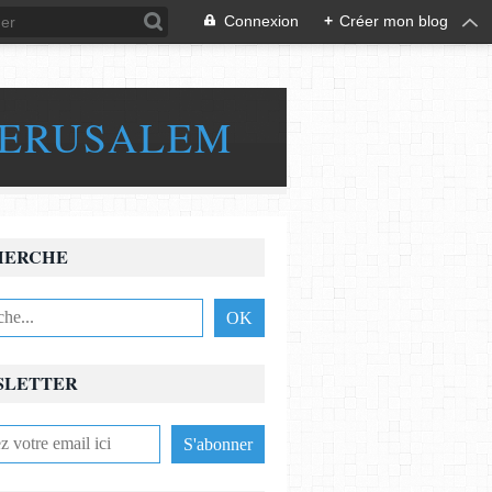
Connexion
+
Créer mon blog
JERUSALEM
HERCHE
SLETTER