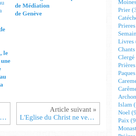
Moine
de Médiation
Prier
(
de Genève
Catéch
Prieres
de
Semain
Livres
Chants
, le
Clergé
 une
Prière
e
Paques
 au
Carem
la
Carêm
Archon
Islam
(
Noel
(9
férence internationale de la paix dédié aux victimes civiles des guerres
L'Eglise du Christ ne vend pas ses sacrements !
Paix
(9
Monast