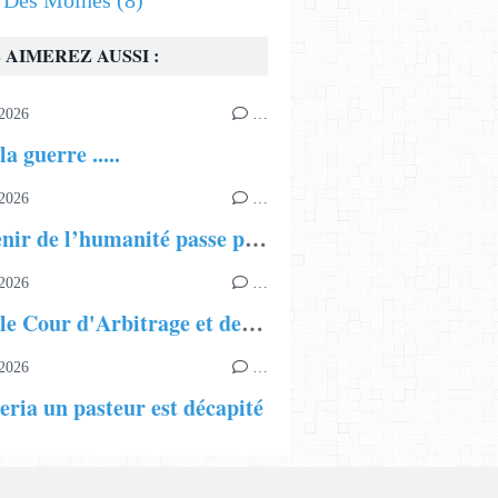
s Des Moines
(8)
 AIMEREZ AUSSI :
2026
…
la guerre .....
2026
…
« L’avenir de l’humanité passe par l’éducation, le dialogue et une intelligence artificielle au service de la paix »
2026
…
Nouvelle Cour d'Arbitrage et de Médiation de Genève
2026
…
eria un pasteur est décapité