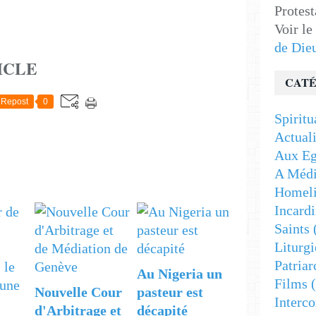
Protest
Voir le
de Die
ICLE
CATÉ
Repost
0
Spiritu
Actuali
Aux Eg
A Médi
Homeli
Incardi
Saints
Liturgi
Patriar
Au Nigeria un
Films
(
Nouvelle Cour
pasteur est
Interc
d'Arbitrage et
décapité