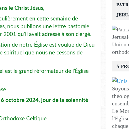
PATR
ns le Christ Jésus,
JER
iculièrement
en cette semaine de
es
, nous publions une lettre pastorale
 2001 qu’il avait adressé à son clergé.
Union d
ation de notre Église est voulue de Dieu
orthod
ge spirituel que nous ne cessons de
À PR
l est le grand réformateur de l’Église
Soyons 
nse.
théolog
 6 octobre 2024, jour de la solennité
ensemb
Le Mon
l'Eglis
 Orthodoxe Celtique
chaque 