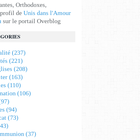
antes, Orthodoxes,
 profil de
Unis dans l'Amour
u
sur le portail Overblog
GORIES
alité
(237)
tés
(221)
lises
(208)
ter
(163)
es
(110)
nation
(106)
(97)
es
(94)
cat
(73)
43)
ommunion
(37)