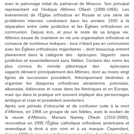
avec le patronage initial du patriarcat de Moscou. Son principal
représentant est l'évêque Aftimios Ofiesh (1880-1966). Les
événements de l'Église orthodoxe en Russie et une série de
problèmes internes conduisent dans les années 1930 à la
séparation entre cette juridiction et les Églises orthodoxes en
communion. Depuis lors, et pour le reste de sa longue vie,
Aftimios essaie de maintenir en vie une organisation orthodoxe et
consacre de nombreux évêques - tous n'étant pas en communion
avec les Églises orthodoxes majoritaires -, dont beaucoup entrent
pleinement dans la catégorie des
épiscopes. Vagants
sans
juridiction et essentiellement sans fidèles. Certains des noms les
plus connus du monde pittoresque des
épiscopes
vagants
dérivent principalement des Aftimios, dont au moins vingt
lignes de succession procèdent, théoriquement destinées à
organiser les diasporas orthodoxes ukrainienne, polonaise,
albanaise, biélorusse et russe dans les Amériques et en Europe,
mais qui dans la pratique ont souvent impliqué des personnages
ambigus et vrais et possèdent aventuriers.
Après une période d'obscurité et de confusion suite à la mort
d'Aftimios, en 1966 un groupe de ses fidèles, avec le soutien de
la veuve d'Aftimios, Mariam Namey Ofiesh (1910-2000),
reconstitue en 1995 l'Église catholique orthodoxe américaine et
revendique la droit à son nom et à sa marque. Cependant,