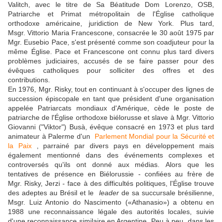
Valitch, avec le titre de Sa Béatitude Dom Lorenzo, OSB,
Patriarche et Primat métropolitain de l'Église catholique
orthodoxe américaine, juridiction de New York. Plus tard,
Msgr. Vittorio Maria Francescone, consacrée le 30 août 1975 par
Mgr. Eusebio Pace, s'est présenté comme son coadjuteur pour la
même Église. Pace et Francescone ont connu plus tard divers
problèmes judiciaires, accusés de se faire passer pour des
évêques catholiques pour solliciter des offres et des
contributions.
En 1976, Mgr. Risky, tout en continuant à s'occuper des lignes de
succession épiscopale en tant que président d'une organisation
appelée Patriarcats mondiaux d'Amérique, cède le poste de
patriarche de l'Église orthodoxe biélorusse et slave à Mgr. Vittorio
Giovanni ("Viktor") Busà, évêque consacré en 1973 et plus tard
animateur à Palerme d'un
Parlement Mondial pour la Sécurité et
la Paix
, parrainé par divers pays en développement mais
également mentionné dans des événements complexes et
controversés qu'ils ont donné aux médias. Alors que les
tentatives de présence en Biélorussie - confiées au frère de
Mgr. Risky, Jerzi - face à des difficultés politiques, l'Église trouve
des adeptes au Brésil et le
leader
de sa succursale brésilienne,
Msgr. Luiz Antonio do Nascimento («Athanasio») a obtenu en
1988 une reconnaissance légale des autorités locales, suivie
d'une reconnaissance similaire en Argentine. Peu à peu, dans les