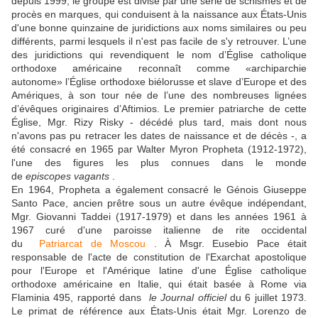
depuis 1999, le groupe est divisé par une série de schismes et de
procès en marques, qui conduisent à la naissance aux États-Unis
d'une bonne quinzaine de juridictions aux noms similaires ou peu
différents, parmi lesquels il n'est pas facile de s'y retrouver. L’une
des juridictions qui revendiquent le nom d’Église catholique
orthodoxe américaine reconnaît comme «archiparchie
autonome» l’Église orthodoxe biélorusse et slave d’Europe et des
Amériques, à son tour née de l’une des nombreuses lignées
d’évêques originaires d’Aftimios. Le premier patriarche de cette
Église, Mgr. Rizy Risky - décédé plus tard, mais dont nous
n'avons pas pu retracer les dates de naissance et de décès -, a
été consacré en 1965 par Walter Myron Propheta (1912-1972),
l'une des figures les plus connues dans le monde
de
episcopes vagants
.
En 1964, Propheta a également consacré le Génois Giuseppe
Santo Pace, ancien prêtre sous un autre évêque indépendant,
Mgr. Giovanni Taddei (1917-1979) et dans les années 1961 à
1967 curé d'une paroisse italienne de rite occidental
du
Patriarcat de Moscou
. À Msgr. Eusebio Pace était
responsable de l'acte de constitution de l'Exarchat apostolique
pour l'Europe et l'Amérique latine d'une Église catholique
orthodoxe américaine en Italie, qui était basée à Rome via
Flaminia 495, rapporté dans
le Journal officiel
du 6 juillet 1973.
Le primat de référence aux États-Unis était Mgr. Lorenzo de