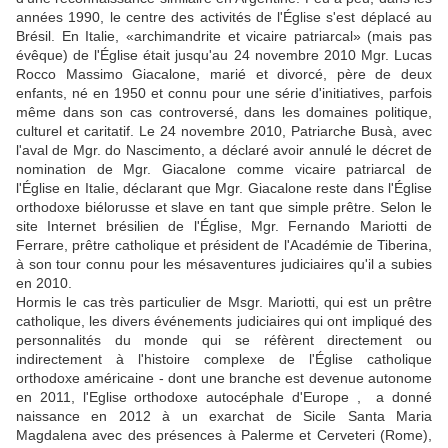
années 1990, le centre des activités de l'Église s'est déplacé au
Brésil. En Italie, «archimandrite et vicaire patriarcal» (mais pas
évêque) de l'Église était jusqu'au 24 novembre 2010 Mgr. Lucas
Rocco Massimo Giacalone, marié et divorcé, père de deux
enfants, né en 1950 et connu pour une série d'initiatives, parfois
même dans son cas controversé, dans les domaines politique,
culturel et caritatif. Le 24 novembre 2010, Patriarche Busà, avec
l'aval de Mgr. do Nascimento, a déclaré avoir annulé le décret de
nomination de Mgr. Giacalone comme vicaire patriarcal de
l'Église en Italie, déclarant que Mgr. Giacalone reste dans l'Église
orthodoxe biélorusse et slave en tant que simple prêtre. Selon le
site Internet brésilien de l'Église, Mgr. Fernando Mariotti de
Ferrare, prêtre catholique et président de l'Académie de Tiberina,
à son tour connu pour les mésaventures judiciaires qu'il a subies
en 2010.
Hormis le cas très particulier de Msgr. Mariotti, qui est un prêtre
catholique, les divers événements judiciaires qui ont impliqué des
personnalités du monde qui se réfèrent directement ou
indirectement à l'histoire complexe de l'Église catholique
orthodoxe américaine - dont une branche est devenue autonome
en 2011, l'Eglise orthodoxe autocéphale d'Europe , a donné
naissance en 2012 à un exarchat de Sicile Santa Maria
Magdalena avec des présences à Palerme et Cerveteri (Rome),