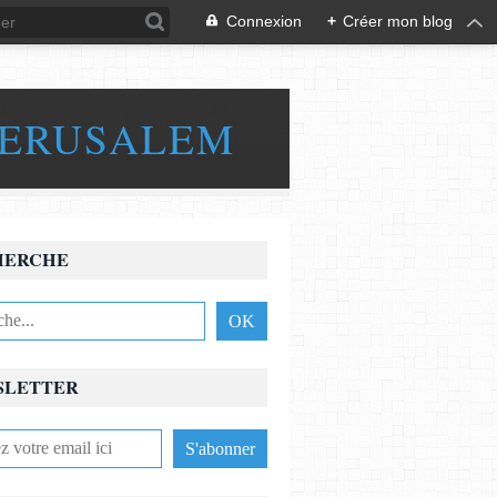
Connexion
+
Créer mon blog
JERUSALEM
HERCHE
SLETTER