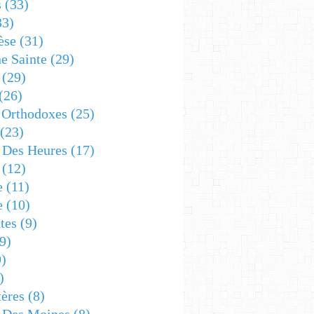
s
(33)
33)
èse
(31)
e Sainte
(29)
(29)
(26)
 Orthodoxes
(25)
(23)
s Des Heures
(17)
(12)
e
(11)
e
(10)
tes
(9)
9)
)
)
ères
(8)