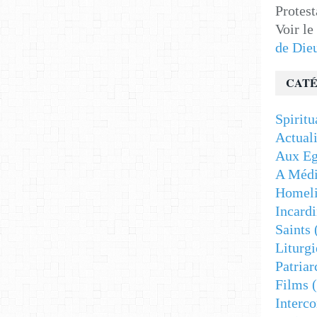
Protest
Voir le
de Die
CATÉ
Spiritu
Actuali
Aux Eg
A Médi
Homeli
Incardi
Saints
Liturgi
Patriar
Films
(
Interc