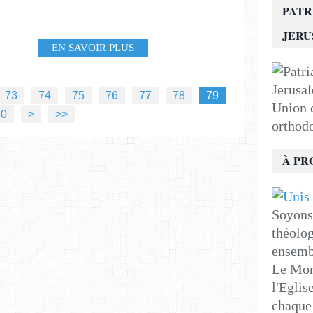
PATR
JER
EN SAVOIR PLUS
73
74
75
76
77
78
79
Union d
90
100
200
80
>
>>
orthod
À PR
Soyons 
théolog
ensemb
Le Mon
l'Eglis
chaque 