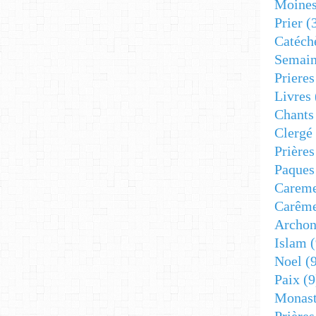
Moine
Prier
(
Catéch
Semain
Prieres
Livres
Chants
Clergé
Prière
Paques
Carem
Carêm
Archon
Islam
(
Noel
(9
Paix
(9
Monast