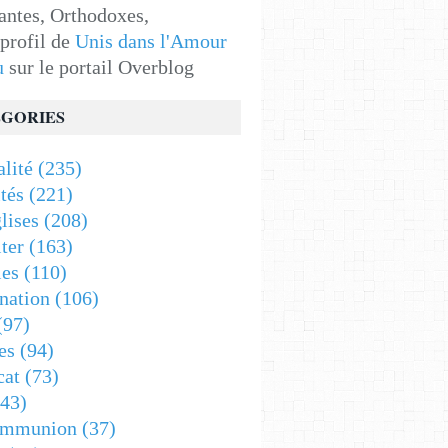
antes, Orthodoxes,
 profil de
Unis dans l'Amour
u
sur le portail Overblog
GORIES
alité
(235)
tés
(221)
lises
(208)
ter
(163)
es
(110)
nation
(106)
(97)
es
(94)
cat
(73)
43)
ommunion
(37)