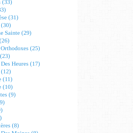
s
(33)
33)
èse
(31)
(30)
e Sainte
(29)
(26)
 Orthodoxes
(25)
(23)
s Des Heures
(17)
(12)
e
(11)
e
(10)
tes
(9)
9)
)
)
ères
(8)