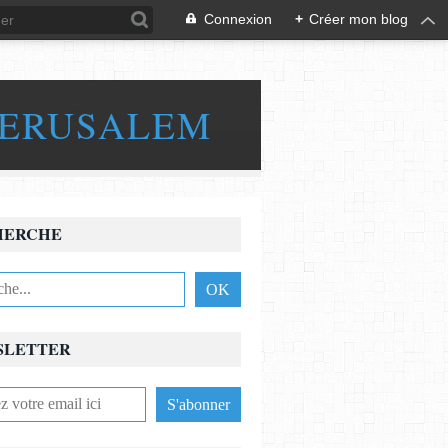
Connexion
+
Créer mon blog
JERUSALEM
HERCHE
SLETTER