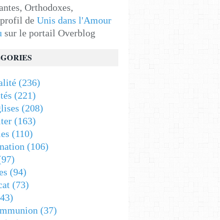
antes, Orthodoxes,
 profil de
Unis dans l'Amour
u
sur le portail Overblog
GORIES
alité
(236)
tés
(221)
lises
(208)
ter
(163)
es
(110)
nation
(106)
(97)
es
(94)
cat
(73)
43)
ommunion
(37)