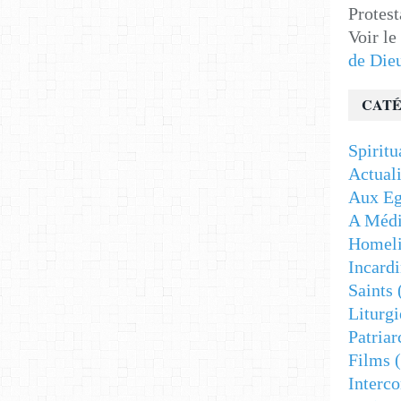
Protest
Voir le
de Die
CATÉ
Spiritu
Actuali
Aux Eg
A Médi
Homeli
Incardi
Saints
Liturgi
Patriar
Films
(
Interc