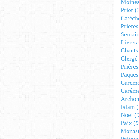
Moine
Prier
(
Catéch
Prieres
Semain
Livres
Chants
Clergé
Prière
Paques
Carem
Carêm
Archon
Islam
(
Noel
(9
Paix
(9
Monast