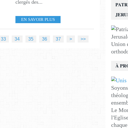
clergés des...
PATR
JER
EN SAVOIR PLUS
33
34
35
36
37
>
>>
Union d
orthod
À PR
Soyons 
théolog
ensemb
Le Mon
l'Eglis
chaque 