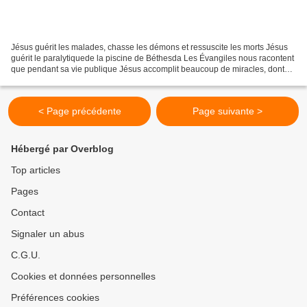
Jésus guérit les malades, chasse les démons et ressuscite les morts Jésus
guérit le paralytiquede la piscine de Béthesda Les Évangiles nous racontent
que pendant sa vie publique Jésus accomplit beaucoup de miracles, dont
les plus fréquents sont les guérisons...
< Page précédente
Page suivante >
Hébergé par Overblog
Top articles
Pages
Contact
Signaler un abus
C.G.U.
Cookies et données personnelles
Préférences cookies