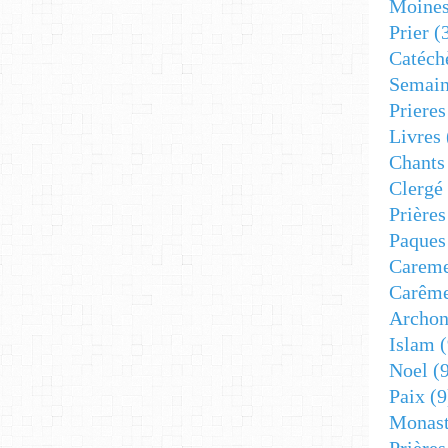
Moine
Prier
(
Catéch
Semain
Prieres
Livres
Chants
Clergé
Prière
Paques
Carem
Carêm
Archon
Islam
(
Noel
(9
Paix
(9
Monast