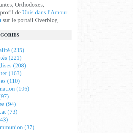
antes, Orthodoxes,
 profil de
Unis dans l'Amour
u
sur le portail Overblog
GORIES
alité
(235)
tés
(221)
lises
(208)
ter
(163)
es
(110)
nation
(106)
(97)
es
(94)
cat
(73)
43)
ommunion
(37)