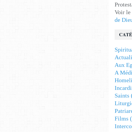
Protest
Voir le
de Die
CATÉ
Spiritu
Actuali
Aux Eg
A Médi
Homeli
Incardi
Saints
Liturgi
Patriar
Films
(
Interc