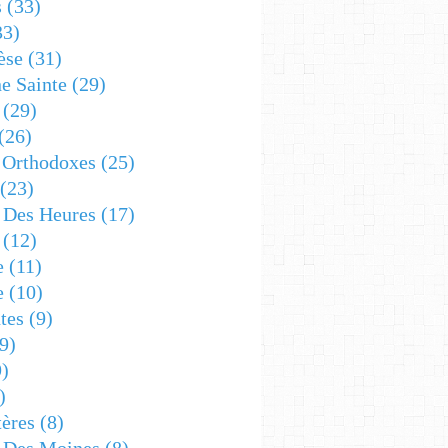
s
(33)
33)
èse
(31)
e Sainte
(29)
(29)
(26)
 Orthodoxes
(25)
(23)
s Des Heures
(17)
(12)
e
(11)
e
(10)
tes
(9)
9)
)
)
ères
(8)