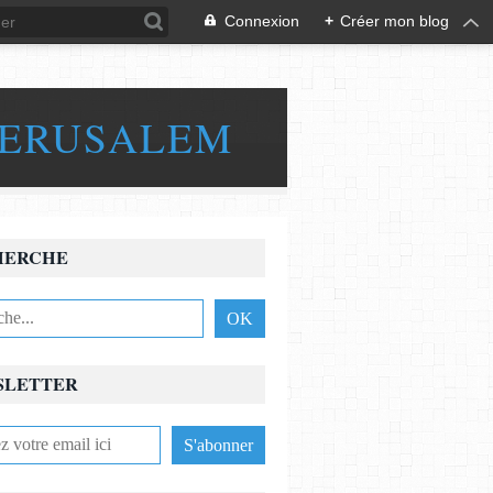
Connexion
+
Créer mon blog
JERUSALEM
HERCHE
SLETTER