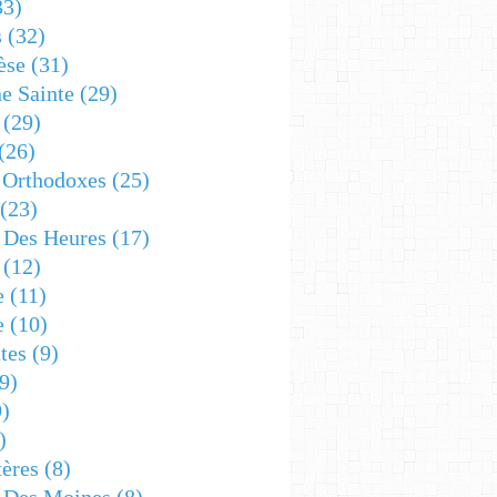
33)
s
(32)
èse
(31)
e Sainte
(29)
(29)
(26)
 Orthodoxes
(25)
(23)
s Des Heures
(17)
(12)
e
(11)
e
(10)
tes
(9)
9)
)
)
ères
(8)