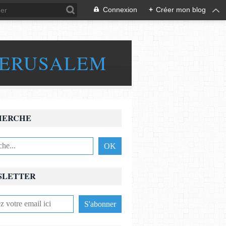
Connexion
+
Créer mon blog
JERUSALEM
HERCHE
SLETTER