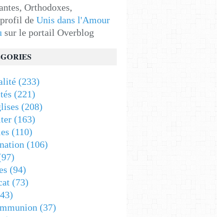
antes, Orthodoxes,
 profil de
Unis dans l'Amour
u
sur le portail Overblog
GORIES
alité
(233)
tés
(221)
lises
(208)
ter
(163)
es
(110)
nation
(106)
(97)
es
(94)
cat
(73)
43)
ommunion
(37)