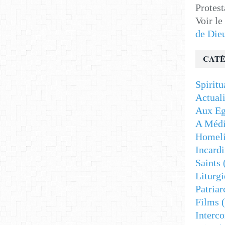
Protest
Voir le
de Die
CATÉ
Spiritu
Actuali
Aux Eg
A Médi
Homeli
Incardi
Saints
Liturgi
Patriar
Films
(
Interc