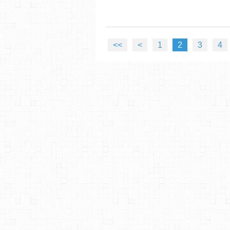
<<
<
1
2
3
4