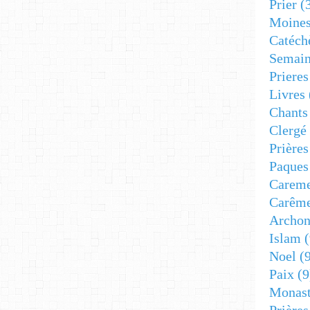
Prier
(
Moine
Catéch
Semain
Prieres
Livres
Chants
Clergé
Prière
Paques
Carem
Carêm
Archon
Islam
(
Noel
(9
Paix
(9
Monast