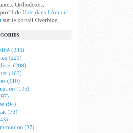
antes, Orthodoxes,
 profil de
Unis dans l'Amour
u
sur le portail Overblog
GORIES
alité
(236)
tés
(221)
lises
(208)
ter
(163)
es
(110)
nation
(106)
(97)
es
(94)
cat
(73)
43)
ommunion
(37)