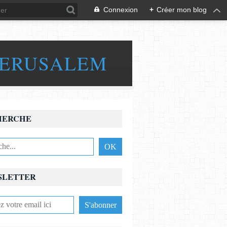
Connexion
+
Créer mon blog
JERUSALEM
HERCHE
SLETTER