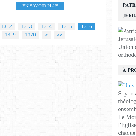
PATR
EN SAVOIR PLUS
JER
1312
1313
1314
1315
1316
1330
1340
1350
1360
1370
1380
1390
1400
1500
1600
1319
1320
>
>>
Union d
orthod
À PR
Soyons 
théolog
ensemb
Le Mon
l'Eglis
chaque 