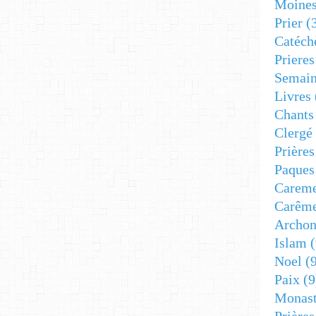
Moine
Prier
(
Catéch
Prieres
Semain
Livres
Chants
Clergé
Prière
Paques
Carem
Carêm
Archon
Islam
(
Noel
(9
Paix
(9
Monast