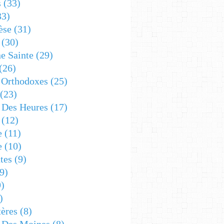
s
(33)
33)
èse
(31)
(30)
e Sainte
(29)
(26)
 Orthodoxes
(25)
(23)
s Des Heures
(17)
(12)
e
(11)
e
(10)
tes
(9)
9)
)
)
ères
(8)