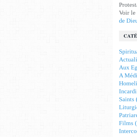
Protest
Voir le
de Die
CATÉ
Spiritu
Actuali
Aux Eg
A Médi
Homeli
Incardi
Saints
Liturgi
Patriar
Films
(
Interc