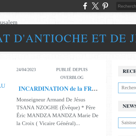
AT D'ANTIOCHE ET DE 
24/04/2023
PUBLIÉ DEPUIS
REC
OVERBLOG
INCARDINATION de la FRATERNITÉ SAINTE FAMILLE DE NAZARETH AU GABON
Monseigneur Armand De Jésus
NEW
TSANA NZOGHE (Évêque) * Père
Éric MANDZA MANDZA Marie De
la Croix ( Vicaire Général)...