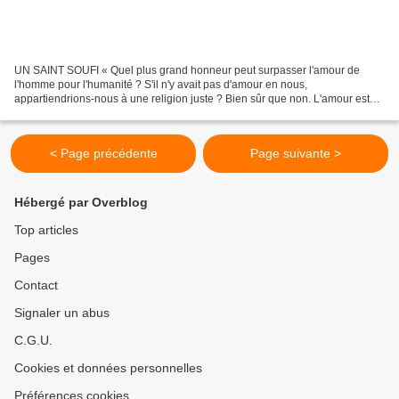
UN SAINT SOUFI « Quel plus grand honneur peut surpasser l'amour de
l'homme pour l'humanité ? S'il n'y avait pas d'amour en nous,
appartiendrions-nous à une religion juste ? Bien sûr que non. L'amour est
l'unique fondement. , aime ce Tout". -Abd El Kader...
< Page précédente
Page suivante >
Hébergé par Overblog
Top articles
Pages
Contact
Signaler un abus
C.G.U.
Cookies et données personnelles
Préférences cookies