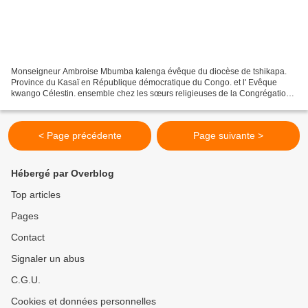
Monseigneur Ambroise Mbumba kalenga évêque du diocèse de tshikapa.
Province du Kasaï en République démocratique du Congo. et l' Evêque
kwango Célestin. ensemble chez les sœurs religieuses de la Congrégation
des sœurs missionnaires de la Transfiguration...
< Page précédente
Page suivante >
Hébergé par Overblog
Top articles
Pages
Contact
Signaler un abus
C.G.U.
Cookies et données personnelles