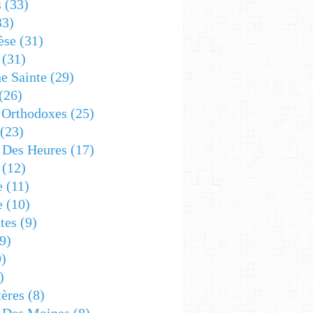
s
(33)
33)
èse
(31)
(31)
e Sainte
(29)
(26)
 Orthodoxes
(25)
(23)
s Des Heures
(17)
(12)
e
(11)
e
(10)
tes
(9)
9)
)
)
ères
(8)