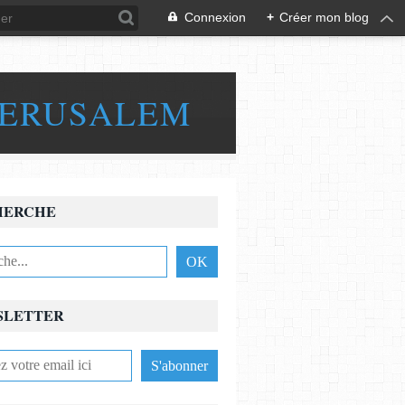
Connexion
+
Créer mon blog
JERUSALEM
HERCHE
SLETTER