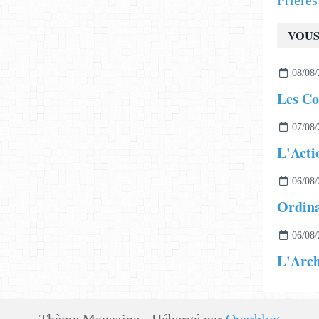
Prière
VOUS
08/08/
Les C
07/08/
L'Acti
06/08/
Ordina
06/08/
L'Arch