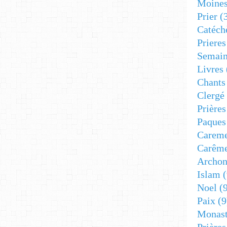
Moine
Prier
(
Catéch
Prieres
Semain
Livres
Chants
Clergé
Prière
Paques
Carem
Carêm
Archon
Islam
(
Noel
(9
Paix
(9
Monast