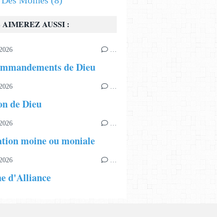
s Des Moines
(8)
 AIMEREZ AUSSI :
2026
…
ommandements de Dieu
2026
…
on de Dieu
2026
…
tion moine ou moniale
2026
…
e d'Alliance