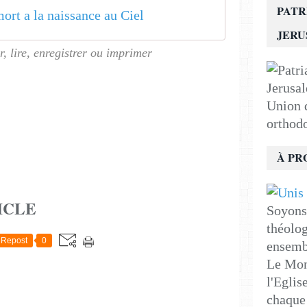
PATR
ort a la naissance au Ciel
JER
r, lire, enregistrer ou imprimer
Union d
orthod
À PR
ICLE
Soyons 
théolog
Repost
0
ensemb
Le Mon
l'Eglis
chaque 