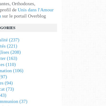
antes, Orthodoxes,
 profil de
Unis dans l'Amour
u
sur le portail Overblog
GORIES
alité
(237)
tés
(221)
lises
(208)
ter
(163)
es
(110)
nation
(106)
(97)
es
(94)
cat
(73)
43)
ommunion
(37)