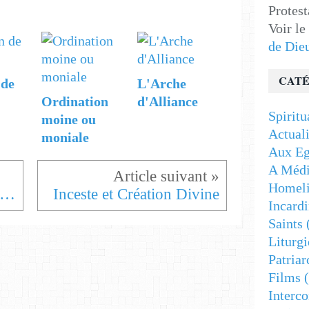
Protest
Voir le
de Die
CATÉ
 de
L'Arche
Ordination
d'Alliance
Spiritu
moine ou
Actuali
moniale
Aux Eg
A Médi
Homeli
es Commandements et les Béatitudes
Inceste et Création Divine
Incardi
Saints
Liturgi
Patriar
Films
(
Interc