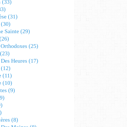
s
(33)
33)
èse
(31)
(30)
e Sainte
(29)
(26)
 Orthodoxes
(25)
(23)
s Des Heures
(17)
(12)
e
(11)
e
(10)
tes
(9)
9)
)
)
ères
(8)