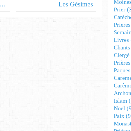
Moine
rême, un temps de combat spirituel
Les Gésimes
Prier
(
Catéch
Prieres
Semain
Livres
Chants
Clergé
Prière
Paques
Carem
Carêm
Archon
Islam
(
Noel
(9
Paix
(9
Monast