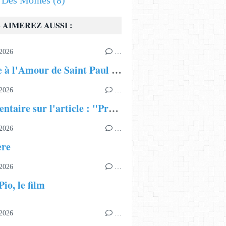
s Des Moines
(8)
 AIMEREZ AUSSI :
2026
…
Hymne à l'Amour de Saint Paul Apôtre
2026
…
Commentaire sur l'article : "Présentation du Patriarcat Œcuménique"
2026
…
ère
2026
…
io, le film
2026
…