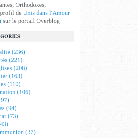
antes, Orthodoxes,
 profil de
Unis dans l'Amour
u
sur le portail Overblog
GORIES
alité
(236)
tés
(221)
lises
(208)
ter
(163)
es
(110)
nation
(106)
(97)
es
(94)
cat
(73)
43)
ommunion
(37)