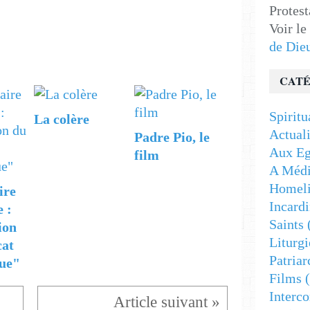
Protest
Voir le
de Die
CATÉ
Spiritu
La colère
Actuali
Padre Pio, le
Aux Eg
film
A Médi
Homeli
ire
Incardi
e :
Saints
ion
Liturgi
cat
Patriar
ue"
Films
(
Interc