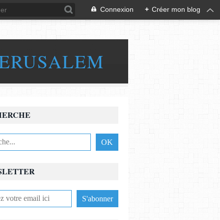
Connexion
+
Créer mon blog
JERUSALEM
HERCHE
SLETTER