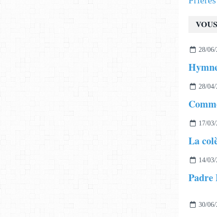
Prière
VOUS
28/06/
28/04/
17/03/
La col
14/03/
Padre P
30/06/