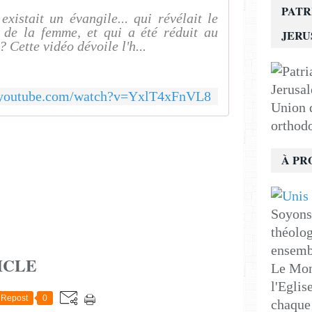
PATR
existait un évangile... qui révélait le
l de la femme, et qui a été réduit au
JER
? Cette vidéo dévoile l'h...
.youtube.com/watch?v=YxlT4xFnVL8
Union d
orthod
À PR
Soyons 
théolog
ensemb
ICLE
Le Mon
l'Eglis
Repost
0
chaque 