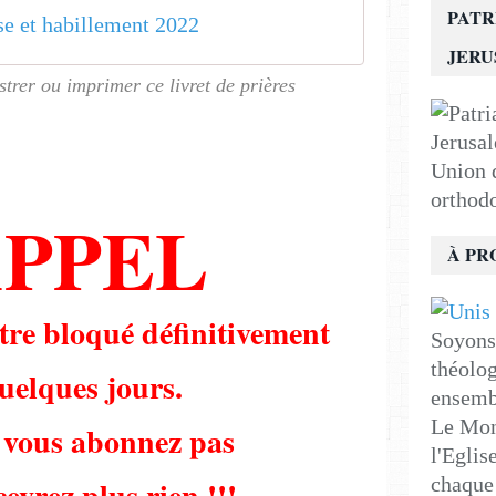
PATR
̀se et habillement 2022
JER
strer ou imprimer ce livret de prières
Union d
orthod
PPEL
À PR
re bloqué définitivement
Soyons 
théolog
quelques jours.
ensemb
Le Mon
e vous abonnez pas
l'Eglis
chaque 
evrez plus rien !!!