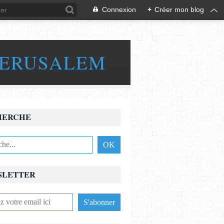
Connexion
+
Créer mon blog
JERUSALEM
HERCHE
SLETTER