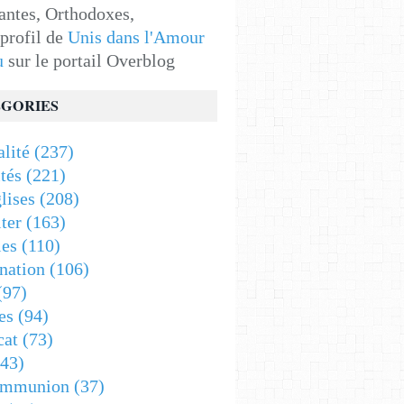
antes, Orthodoxes,
 profil de
Unis dans l'Amour
u
sur le portail Overblog
GORIES
alité
(237)
tés
(221)
lises
(208)
ter
(163)
es
(110)
nation
(106)
(97)
es
(94)
cat
(73)
43)
ommunion
(37)