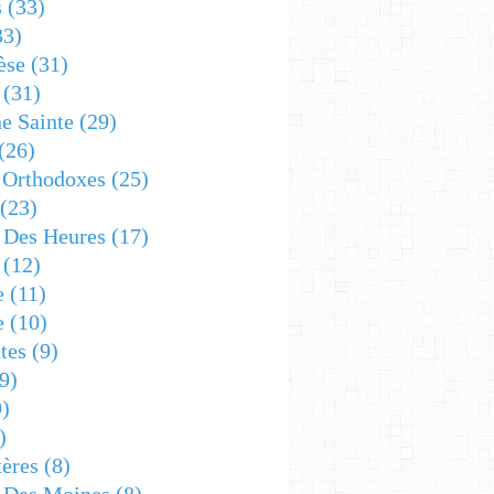
s
(33)
33)
èse
(31)
(31)
e Sainte
(29)
(26)
 Orthodoxes
(25)
(23)
s Des Heures
(17)
(12)
e
(11)
e
(10)
tes
(9)
9)
)
)
ères
(8)