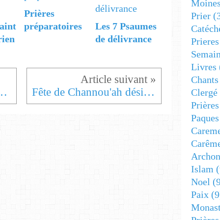
Moine
Prières
Prier
(
aint
préparatoires
Les 7 Psaumes
Catéch
rien
de délivrance
Prieres
Semain
Livres
Chants
 9 décembre 2025
Fête de Channou'ah désigne la nouvelle inauguration du Temple de Jérusalem reconquis.
Clergé
Prière
Paques
Carem
Carêm
Archon
Islam
(
Noel
(9
Paix
(9
Monast