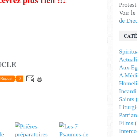
Protest
Voir le
de Die
CATÉ
Spiritu
Actuali
ICLE
Aux Eg
A Médi
Repost
0
Homeli
Incardi
Saints
Liturgi
Patriar
Films
(
Interc