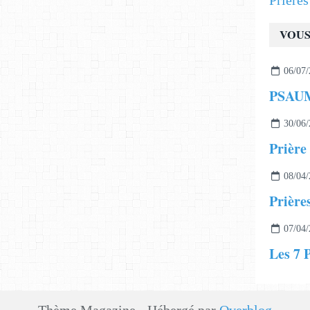
Prière
VOUS
06/07/
PSAUME
30/06/
Prière 
08/04/
Prière
07/04/
Les 7 