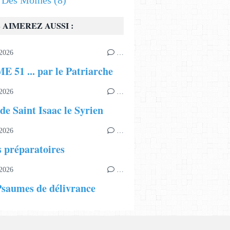
s Des Moines
(8)
 AIMEREZ AUSSI :
2026
…
 51 ... par le Patriarche
2026
…
de Saint Isaac le Syrien
2026
…
s préparatoires
2026
…
Psaumes de délivrance