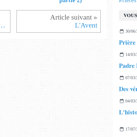
Prière
partie 2)
VOUS
n avec Eglise Veterocatolica en Espagne
L'Avent
30/06/
Prière 
14/03/
Padre P
07/03/
04/03/
17/07/