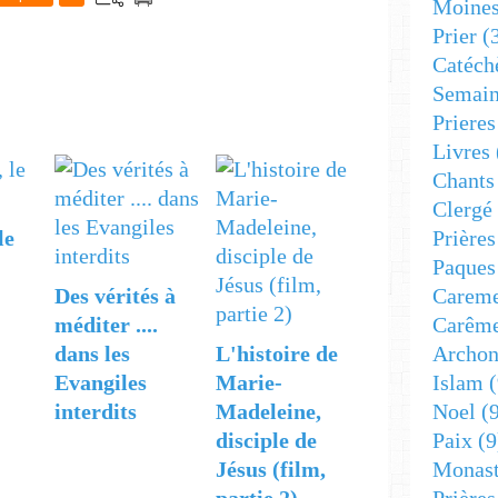
Moine
Prier
(
Catéch
Semain
Prieres
Livres
Chants
Clergé
Prière
le
Paques
Carem
Des vérités à
Carêm
méditer ....
Archon
dans les
L'histoire de
Islam
(
Evangiles
Marie-
Noel
(9
interdits
Madeleine,
Paix
(9
disciple de
Monast
Jésus (film,