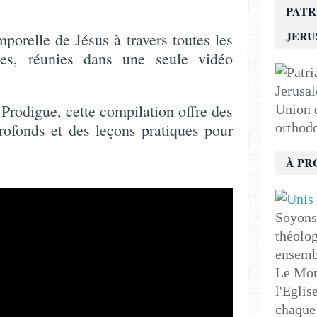
PATR
JER
porelle de Jésus à travers toutes les
ées, réunies dans une seule vidéo
Prodigue, cette compilation offre des
Union d
rofonds et des leçons pratiques pour
orthod
À PR
Soyons 
théolog
ensemb
Le Mon
l'Eglis
chaque 