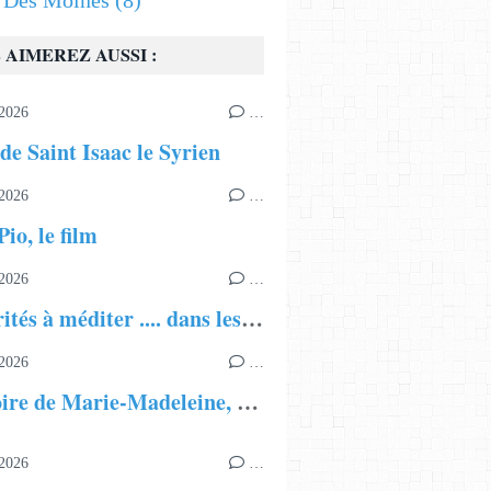
s Des Moines
(8)
 AIMEREZ AUSSI :
2026
…
de Saint Isaac le Syrien
2026
…
io, le film
2026
…
Des vérités à méditer .... dans les Evangiles interdits
2026
…
L'histoire de Marie-Madeleine, disciple de Jésus (film, partie 2)
2026
…