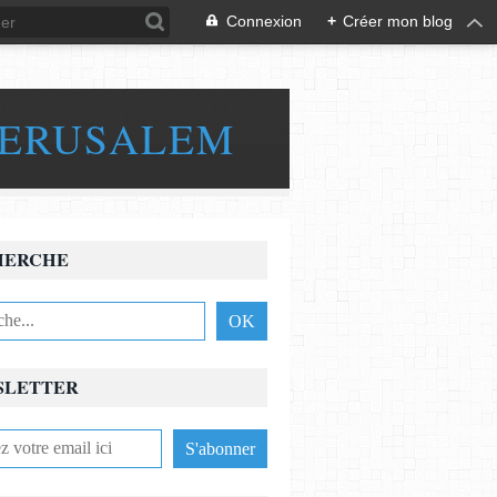
Connexion
+
Créer mon blog
JERUSALEM
HERCHE
SLETTER