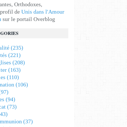
antes, Orthodoxes,
 profil de
Unis dans l'Amour
u
sur le portail Overblog
GORIES
alité
(235)
tés
(221)
lises
(208)
ter
(163)
es
(110)
nation
(106)
(97)
es
(94)
cat
(73)
43)
ommunion
(37)