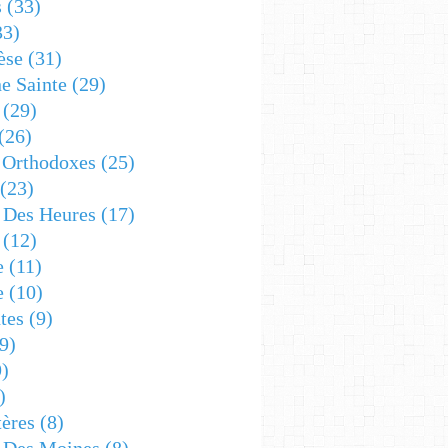
s
(33)
33)
èse
(31)
e Sainte
(29)
(29)
(26)
 Orthodoxes
(25)
(23)
s Des Heures
(17)
(12)
e
(11)
e
(10)
tes
(9)
9)
)
)
ères
(8)