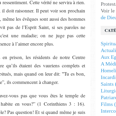
u ressentiment. Cette vérité ne servira à rien.
Protest
, il doit raisonner. Il peut voir son prochain
Voir le
de Die
t, même les évêques sont aussi des hommes
it pas de l’Esprit Saint, si ses paroles ne
CATÉ
 c'est une maladie; on ne juge pas cette
ence à l’aimer encore plus.
Spiritu
Actuali
 en prison, les résidents de notre Centre
Aux Eg
A Médi
e qu’ils étaient des vauriens complets et
Homeli
abitués, mais quand on leur dit: ‟Tu es bon,
Incardi
le”, ils commencent à changer.
Saints
Liturgi
avez-vous pas que vous êtes le temple de
Patriar
 habite en vous?” (1 Corinthiens 3 : 16).
Films
(
Interc
e? Pas question! Et si quand même je suis