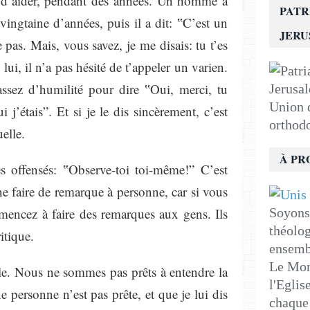
é d’aider, pendant des années. Un homme a
PATR
vingtaine d’années, puis il a dit: ‟C’est un
JER
e pas. Mais, vous savez, je me disais: tu t’es
 lui, il n’a pas hésité de t’appeler un varien.
 assez d’humilité pour dire ‟Oui, merci, tu
Union d
ui j’étais”. Et si je le dis sincèrement, c’est
orthod
uelle.
À PR
 offensés: ‟Observe-toi toi-même!” C’est
ne faire de remarque à personne, car si vous
encez à faire des remarques aux gens. Ils
Soyons 
théolog
itique.
ensemb
Le Mon
le. Nous ne sommes pas prêts à entendre la
l'Eglis
 personne n’est pas prête, et que je lui dis
chaque 