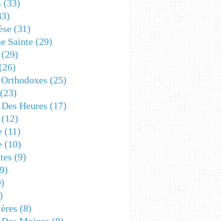
s
(33)
33)
èse
(31)
e Sainte
(29)
(29)
(26)
 Orthodoxes
(25)
(23)
s Des Heures
(17)
(12)
e
(11)
e
(10)
tes
(9)
9)
)
)
ères
(8)