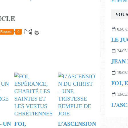
Prière
VOUS
ICLE
03/07/
Repost
0
24/05/
19/05/
13/05/
‒ UN
FOI,
L’ASCENSION