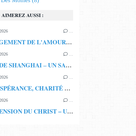
s Des Moines
(8)
 AIMEREZ AUSSI :
2026
…
LE JUGEMENT DE L'AMOUR NON PARTAGÉ
2026
…
JEAN DE SHANGHAI ‒ UN SAINT ET UN THAUMATURGE MODERNE
2026
…
FOI, ESPÉRANCE, CHARITÉ LES SAINTES ET LES VERTUS CHRÉTIENNES
2026
…
L’ASCENSION DU CHRIST – UNE TRISTESSE REMPLIE DE JOIE