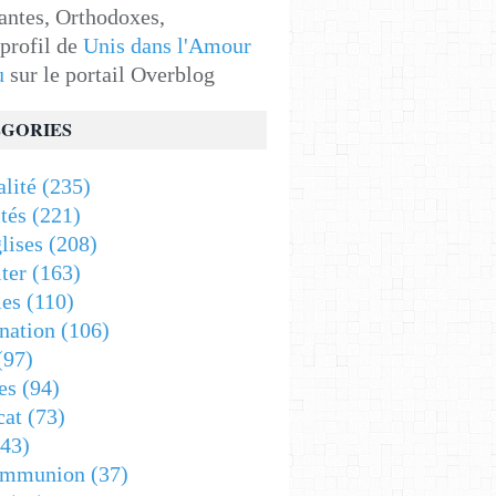
antes, Orthodoxes,
 profil de
Unis dans l'Amour
u
sur le portail Overblog
GORIES
alité
(235)
tés
(221)
lises
(208)
ter
(163)
es
(110)
nation
(106)
(97)
es
(94)
cat
(73)
43)
ommunion
(37)