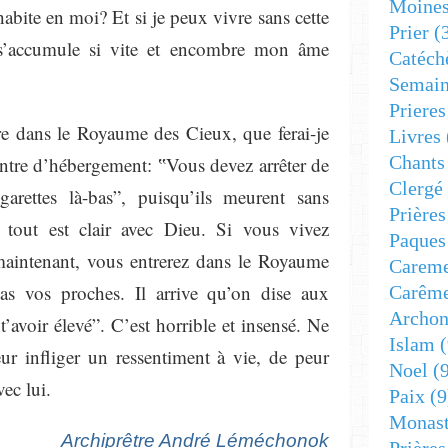
Moine
 habite en moi? Et si je peux vivre sans cette
Prier
(
 s’accumule si vite et encombre mon âme
Catéch
Semain
Prieres
tre dans le Royaume des Cieux, que ferai-je
Livres
Chants
centre d’hébergement: ‟Vous devez arrêter de
Clergé
arettes là-bas”, puisqu’ils meurent sans
Prière
, tout est clair avec Dieu. Si vous vivez
Paques
maintenant, vous entrerez dans le Royaume
Carem
s vos proches. Il arrive qu’on dise aux
Carêm
Archon
’avoir élevé”. C’est horrible et insensé. Ne
Islam
(
eur infliger un ressentiment à vie, de peur
Noel
(9
vec lui.
Paix
(9
Monast
Archiprêtre André Léméchonok