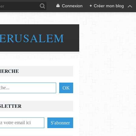
Connexion
+
Créer mon blog
JERUSALEM
HERCHE
SLETTER