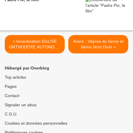
< Incardination EGLISE
Avent - Vêpres du 5ème et
ORTHODOXE AUTONOME
6ème Nom Divin >
D'AFRIQUE EPARCHIE DE
BOENDE PAROISSE MAKIE
NOTKE DAME
Hébergé par Overblog
D'ESPERANCE
Top articles
Pages
Contact
Signaler un abus
C.G.U.
Cookies et données personnelles
Préférences cookies