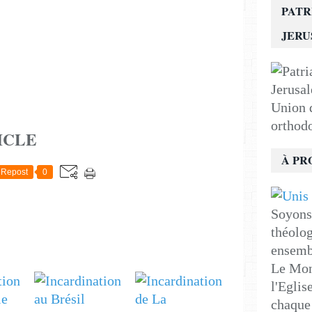
PATR
JER
Union d
orthod
ICLE
À PR
Repost
0
Soyons 
théolog
ensemb
Le Mon
l'Eglis
chaque 