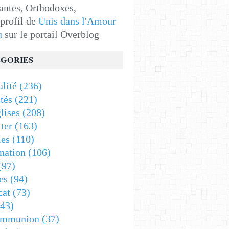
antes, Orthodoxes,
 profil de
Unis dans l'Amour
u
sur le portail Overblog
GORIES
alité
(236)
tés
(221)
lises
(208)
ter
(163)
es
(110)
nation
(106)
(97)
es
(94)
cat
(73)
43)
ommunion
(37)