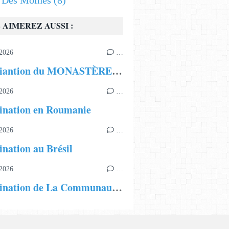
s Des Moines
(8)
 AIMEREZ AUSSI :
2026
…
Incardiantion du MONASTÈRE DE TOUTES LES ÂMES au Nigéria
2026
…
ination en Roumanie
2026
…
ination au Brésil
2026
…
Incardination de La Communauté Missionnaire, Fraternité Notre Dame au Cameroun