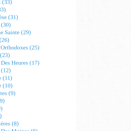
s
(33)
33)
èse
(31)
(30)
e Sainte
(29)
(26)
 Orthodoxes
(25)
(23)
s Des Heures
(17)
(12)
e
(11)
e
(10)
tes
(9)
9)
)
)
ères
(8)