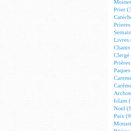
Moine
Prier
(
Catéch
Prieres
Semain
Livres
Chants
Clergé
Prière
Paques
Carem
Carêm
Archon
Islam
(
Noel
(9
Paix
(9
Monast