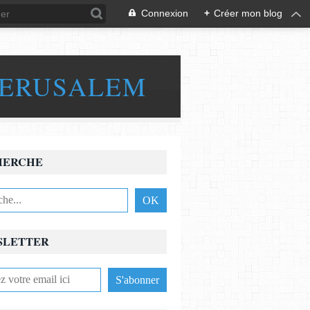
Connexion
+
Créer mon blog
JERUSALEM
HERCHE
SLETTER