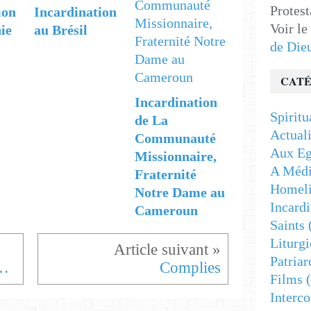
Protest
ion
Incardination
Voir le
ie
au Brésil
de Die
CATÉ
Incardination
Spiritu
de La
Actuali
Communauté
Aux Eg
Missionnaire,
A Médi
Fraternité
Homeli
Notre Dame au
Incardi
Cameroun
Saints
Liturgi
Patriar
 Canonique Orthodoxe
Complies
Films
(
Interc