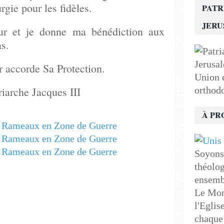
urgie pour les fidèles.
PATR
JER
oeur et je donne ma bénédiction aux
as.
 accorde Sa Protection.
Union d
iarche Jacques III
orthod
À PR
Soyons 
théolog
ensemb
Le Mon
l'Eglis
chaque 