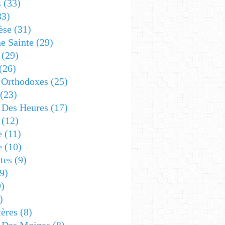
s
(33)
33)
èse
(31)
e Sainte
(29)
(29)
(26)
 Orthodoxes
(25)
(23)
s Des Heures
(17)
(12)
e
(11)
e
(10)
tes
(9)
9)
)
)
ères
(8)