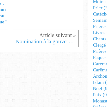
Moine
e :
Prier
(
ion
Catéch
cat
Semain
ue"
Prieres
Livres
Chants
Nomination à la gouvernance du Patriarcat
Clergé
Prière
Paques
Carem
Carêm
Archon
Islam
(
Noel
(9
Paix
(9
Monast