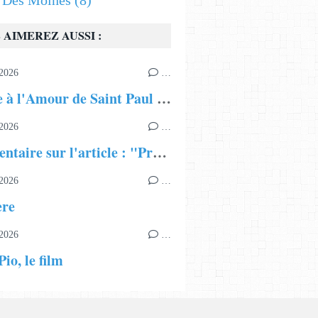
s Des Moines
(8)
 AIMEREZ AUSSI :
2026
…
Hymne à l'Amour de Saint Paul Apôtre
2026
…
Commentaire sur l'article : "Présentation du Patriarcat Œcuménique"
2026
…
ère
2026
…
io, le film