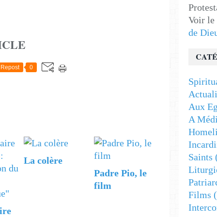
Protest
Voir le
de Die
ICLE
CATÉ
Repost
0
Spiritu
Actuali
Aux Eg
A Médi
Homeli
Incardi
Saints
La colère
Liturgi
Padre Pio, le
Patriar
film
Films
(
Interc
ire