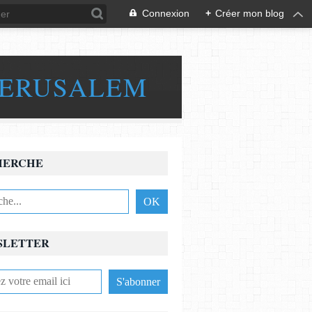
Connexion
+
Créer mon blog
JERUSALEM
HERCHE
SLETTER