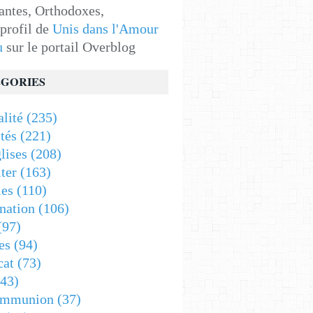
antes, Orthodoxes,
 profil de
Unis dans l'Amour
u
sur le portail Overblog
GORIES
alité
(235)
tés
(221)
lises
(208)
ter
(163)
es
(110)
nation
(106)
(97)
es
(94)
cat
(73)
43)
ommunion
(37)