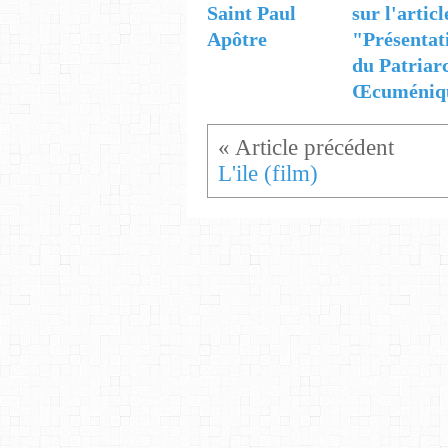
Saint Paul
sur l'articl
Apôtre
"Présentat
du Patriar
Œcuméniq
L'ile (film)