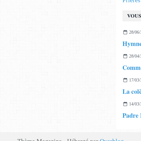
Prière
VOUS
28/06/
28/04/
17/03/
La col
14/03/
Padre P