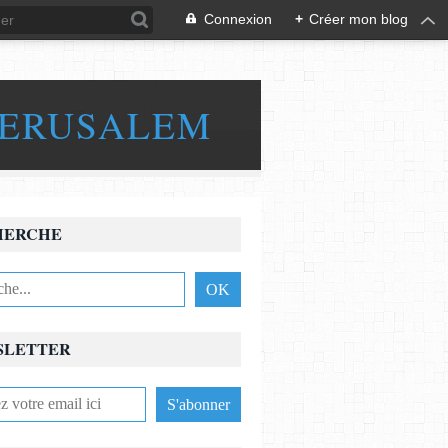
Connexion
+
Créer mon blog
JERUSALEM
HERCHE
SLETTER