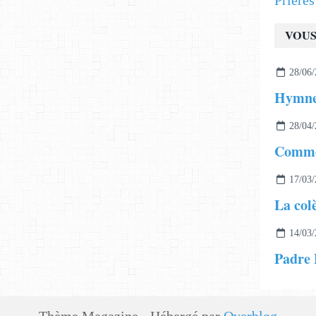
Prière
VOUS
28/06/
28/04/
17/03/
La col
14/03/
Padre P