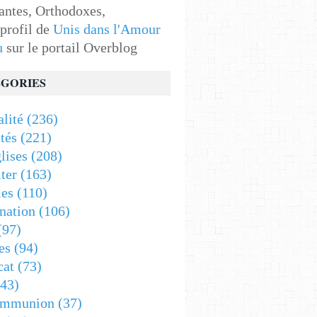
antes, Orthodoxes,
 profil de
Unis dans l'Amour
u
sur le portail Overblog
GORIES
alité
(236)
tés
(221)
lises
(208)
ter
(163)
es
(110)
nation
(106)
(97)
es
(94)
cat
(73)
43)
ommunion
(37)