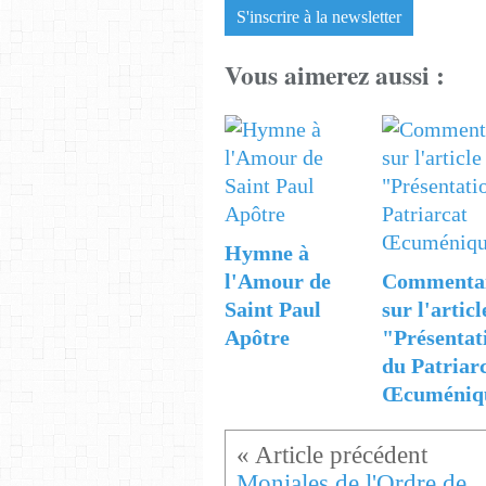
S'inscrire à la newsletter
Vous aimerez aussi :
Hymne à
l'Amour de
Commenta
Saint Paul
sur l'articl
Apôtre
"Présentat
du Patriar
Œcuméniq
Moniales de l'Ordre de