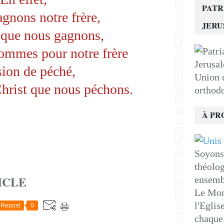
PATR
agnons notre frère,
JER
u que nous gagnons,
sommes pour notre frère
sion de péché,
Union d
 Christ que nous péchons.
orthod
À PR
Soyons 
théolog
ICLE
ensemb
Le Mon
l'Eglis
Repost
0
chaque 