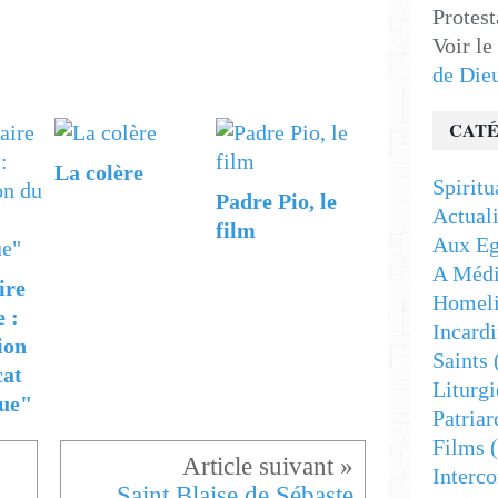
Protest
Voir le
de Die
CATÉ
La colère
Spiritu
Padre Pio, le
Actuali
film
Aux Eg
A Médi
ire
Homeli
e :
Incardi
ion
Saints
cat
Liturgi
ue"
Patriar
Films
(
Interc
 Saint Jacques Baradaï
Saint Blaise de Sébaste