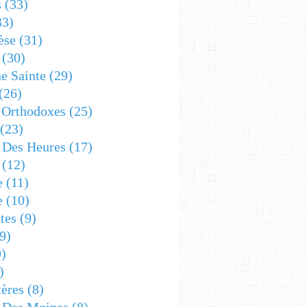
s
(33)
33)
èse
(31)
(30)
e Sainte
(29)
(26)
 Orthodoxes
(25)
(23)
s Des Heures
(17)
(12)
e
(11)
e
(10)
tes
(9)
9)
)
)
ères
(8)