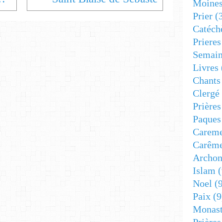
Moine
Prier
(
Catéch
Prieres
Semain
Livres
Chants
Clergé
Prière
Paques
Carem
Carêm
Archon
Islam
(
Noel
(9
Paix
(9
Monast