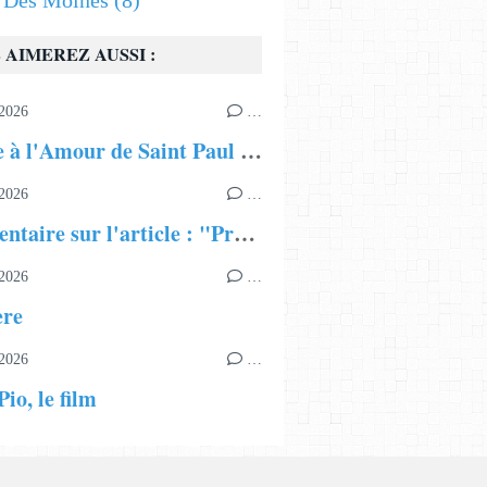
s Des Moines
(8)
 AIMEREZ AUSSI :
2026
…
Hymne à l'Amour de Saint Paul Apôtre
2026
…
Commentaire sur l'article : "Présentation du Patriarcat Œcuménique"
2026
…
ère
2026
…
io, le film