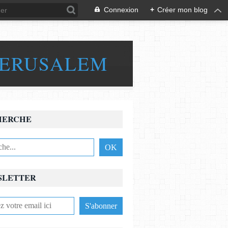
Connexion
+
Créer mon blog
JERUSALEM
HERCHE
SLETTER