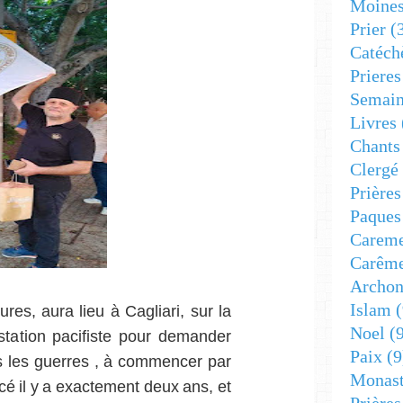
Moine
Prier
(
Catéch
Prieres
Semain
Livres
Chants
Clergé
Prière
Paques
Carem
Carêm
Archon
Islam
(
res, aura lieu à Cagliari, sur la
Noel
(9
station pacifiste pour demander
Paix
(9
s les guerres
, à commencer par
Monast
é il y a exactement deux ans, et