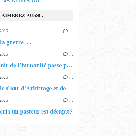
s Des Moines
(8)
 AIMEREZ AUSSI :
2026
…
la guerre .....
2026
…
« L’avenir de l’humanité passe par l’éducation, le dialogue et une intelligence artificielle au service de la paix »
2026
…
Nouvelle Cour d'Arbitrage et de Médiation de Genève
2026
…
eria un pasteur est décapité