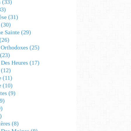
s
(33)
33)
èse
(31)
(30)
e Sainte
(29)
(26)
 Orthodoxes
(25)
(23)
s Des Heures
(17)
(12)
e
(11)
e
(10)
tes
(9)
9)
)
)
ères
(8)