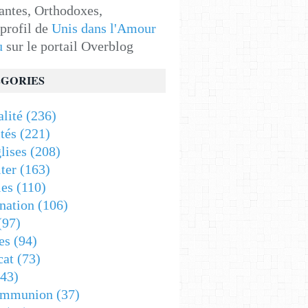
antes, Orthodoxes,
 profil de
Unis dans l'Amour
u
sur le portail Overblog
GORIES
alité
(236)
tés
(221)
lises
(208)
ter
(163)
es
(110)
nation
(106)
(97)
es
(94)
cat
(73)
43)
ommunion
(37)