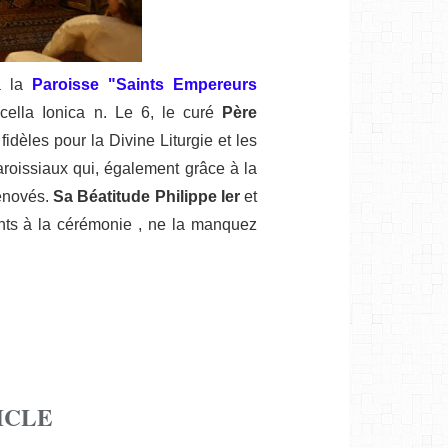
à la
Paroisse "Saints Empereurs
ella Ionica n.
Le 6, le curé
Père
fidèles pour la Divine Liturgie et les
aroissiaux qui, également grâce à la
rénovés.
Sa Béatitude Philippe Ier
et
nts à la cérémonie , ne la manquez
ICLE