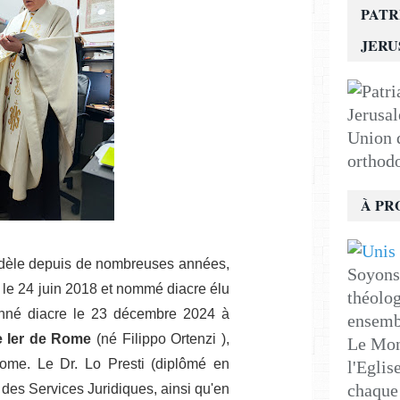
PATR
JER
Union d
orthod
À PR
fidèle depuis de nombreuses années,
Soyons 
le 24 juin 2018 et nommé diacre élu
théolog
nné diacre le 23 décembre 2024 à
ensemb
e Ier de Rome
(né Filippo Ortenzi ),
Le Mon
Rome.
Le Dr.
Lo Presti (diplômé en
l'Eglis
chaque 
 des Services Juridiques, ainsi qu'en