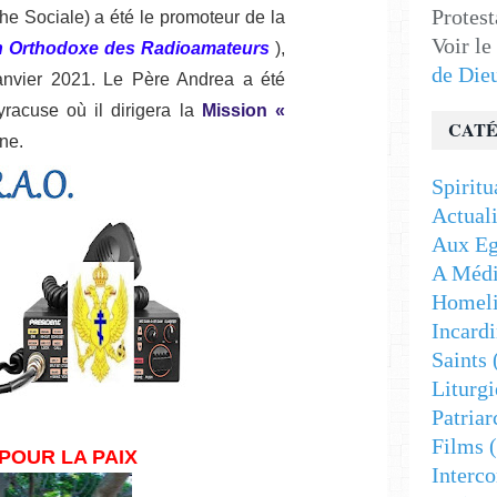
Protest
e Sociale) a été le promoteur de la
Voir le
n Orthodoxe des Radioamateurs
),
de Die
janvier 2021. Le Père Andrea a été
racuse où il dirigera la
Mission «
CATÉ
ne.
Spiritu
Actuali
Aux Eg
A Médi
Homeli
Incardi
Saints
Liturgi
Patriar
Films
(
POUR LA PAIX
Interc